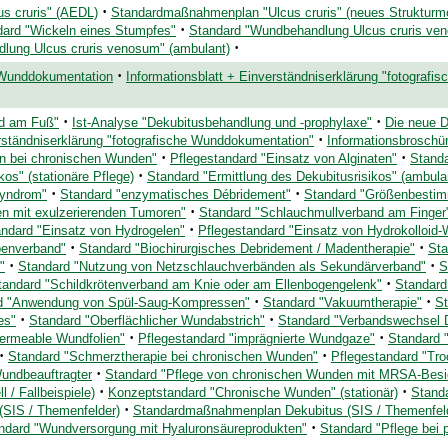
·
us cruris" (AEDL)
Standardmaßnahmenplan "Ulcus cruris" (neues Strukturmode
·
dard "Wickeln eines Stumpfes"
Standard "Wundbehandlung Ulcus cruris veno
·
lung Ulcus cruris venosum" (ambulant)
·
 Wunddokumentation
Informationsblatt + Einverständniserklärung "fotograf
·
·
nd am Fuß"
Ist-Analyse "Dekubitusbehandlung und -prophylaxe"
Die neue 
·
erständniserklärung "fotografische Wunddokumentation"
Informationsbroschü
·
·
n bei chronischen Wunden"
Pflegestandard "Einsatz von Alginaten"
Stand
·
kos" (stationäre Pflege)
Standard "Ermittlung des Dekubitusrisikos" (ambula
·
·
syndrom"
Standard "enzymatisches Débridement"
Standard "Größenbesti
·
en mit exulzerierenden Tumoren"
Standard "Schlauchmullverband am Finger
·
andard "Einsatz von Hydrogelen"
Pflegestandard "Einsatz von Hydrokolloid
·
·
benverband"
Standard "Biochirurgisches Debridement / Madentherapie"
Sta
·
·
"
Standard "Nutzung von Netzschlauchverbänden als Sekundärverband"
S
·
tandard "Schildkrötenverband am Knie oder am Ellenbogengelenk"
Standard
·
·
d "Anwendung von Spül-Saug-Kompressen"
Standard "Vakuumtherapie"
St
·
·
es"
Standard "Oberflächlicher Wundabstrich"
Standard "Verbandswechsel 
·
·
ermeable Wundfolien"
Pflegestandard "imprägnierte Wundgaze"
Standard 
·
·
Standard "Schmerztherapie bei chronischen Wunden"
Pflegestandard "Tr
·
undbeauftragter
Standard "Pflege von chronischen Wunden mit MRSA-Besi
·
·
 / Fallbeispiele)
Konzeptstandard "Chronische Wunden" (stationär)
Standa
·
(SIS / Themenfelder)
Standardmaßnahmenplan Dekubitus (SIS / Themenfel
·
ndard "Wundversorgung mit Hyaluronsäureprodukten"
Standard "Pflege bei