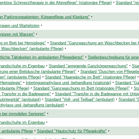
·
ntöse Schmerztherapie in der Altenpflege" (stationäre Pflege)
Standard "ni
·
n Parkinsonpatienten: Körperpflege und Kleidung"
·
ragen und Wartelisten
·
nioren mit Warzen"
·
 im Bett bei Hemiplegie"
Standard "Ganzwaschung am Waschbecken bei H
·
Waschbecken" (ambulante Pflege)
·
tliche Tätigkeiten im ambulanten Pflegedienst"
Stellenbeschreibung für ein
·
·
handschuhe im Eigenbau
Standard "anregende Ganzkörperwaschung"
Stan
·
zung einer Bettdusche (ambulante Pflege)"
Standard "Duschen von Pflegebed
·
·
n" (ambulante Pflege)
Standard "Haarwäsche im Bett" (stationäre Pflege)
·
·
Hemiplegie"
Intertrigoprophylaxe und -behandlung (stationär)
Standard "G
·
·
bulante Pflege)
Standard "Ganzwaschung im Bett (stationäre Pflege)"
St
·
 Transfer in die Badewanne"
Standard "Transfer in die Badewanne mit Unte
·
·
tintegrität" (ambulant)
Standard "Voll- und Teilbad” (ambulant)
Standard "
·
ophylaxe und -behandlung (ambulant)
·
 bei immobilen Senioren"
·
handschuhe im Eigenbau
·
·
e ambulante Pflege
Standard "Hautschutz für Pflegekräfte"