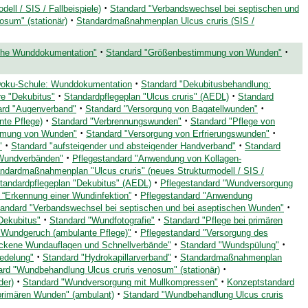
·
ll / SIS / Fallbeispiele)
Standard "Verbandswechsel bei septischen und
·
sum" (stationär)
Standardmaßnahmenplan Ulcus cruris (SIS /
·
·
ische Wunddokumentation"
Standard "Größenbestimmung von Wunden"
·
Doku-Schule: Wunddokumentation
Standard "Dekubitusbehandlung:
·
·
re "Dekubitus"
Standardpflegeplan "Ulcus cruris" (AEDL)
Standard
·
·
ard "Augenverband"
Standard "Versorgung von Bagatellwunden"
·
·
nte Pflege)
Standard "Verbrennungswunden"
Standard "Pflege von
·
·
mmung von Wunden"
Standard "Versorgung von Erfrierungswunden"
·
·
"
Standard "aufsteigender und absteigender Handverband"
Standard
·
-Wundverbänden"
Pflegestandard "Anwendung von Kollagen-
ndardmaßnahmenplan "Ulcus cruris" (neues Strukturmodell / SIS /
·
tandardpflegeplan "Dekubitus" (AEDL)
Pflegestandard "Wundversorgung
·
 “Erkennung einer Wundinfektion”
Pflegestandard "Anwendung
·
andard "Verbandswechsel bei septischen und bei aseptischen Wunden"
·
·
Dekubitus"
Standard "Wundfotografie"
Standard "Pflege bei primären
·
"Wundgeruch (ambulante Pflege)"
Pflegestandard "Versorgung des
·
·
ockene Wundauflagen und Schnellverbände"
Standard "Wundspülung"
·
·
edelung"
Standard "Hydrokapillarverband"
Standardmaßnahmenplan
·
rd "Wundbehandlung Ulcus cruris venosum" (stationär)
·
·
der)
Standard "Wundversorgung mit Mullkompressen"
Konzeptstandard
·
 primären Wunden" (ambulant)
Standard "Wundbehandlung Ulcus cruris