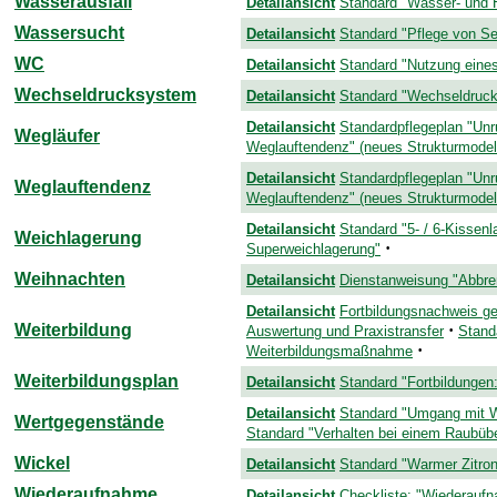
Wasserausfall
Detailansicht
Standard "Wasser- und H
Wassersucht
Detailansicht
Standard "Pflege von S
WC
Detailansicht
Standard "Nutzung eines 
Wechseldrucksystem
Detailansicht
Standard "Wechseldruc
Detailansicht
Standardpflegeplan "Un
Wegläufer
Weglauftendenz" (neues Strukturmodell 
Detailansicht
Standardpflegeplan "Un
Weglauftendenz
Weglauftendenz" (neues Strukturmodell 
Detailansicht
Standard "5- / 6-Kissenl
Weichlagerung
·
Superweichlagerung"
Weihnachten
Detailansicht
Dienstanweisung "Abbre
Detailansicht
Fortbildungsnachweis 
Weiterbildung
·
Auswertung und Praxistransfer
Stand
·
Weiterbildungsmaßnahme
Weiterbildungsplan
Detailansicht
Standard "Fortbildunge
Detailansicht
Standard "Umgang mit 
Wertgegenstände
Standard "Verhalten bei einem Raubübe
Wickel
Detailansicht
Standard "Warmer Zitro
Wiederaufnahme
Detailansicht
Checkliste: "Wiederaufn