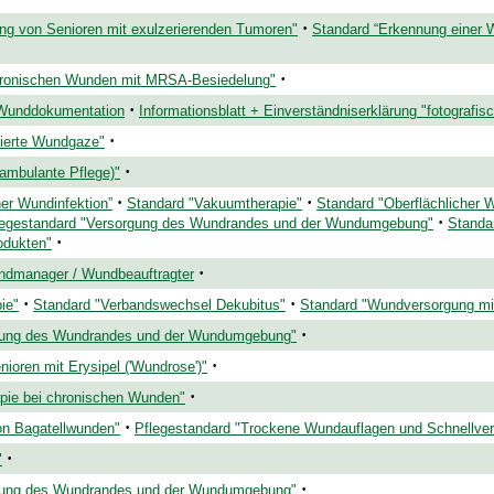
·
ng von Senioren mit exulzerierenden Tumoren"
Standard “Erkennung einer W
·
hronischen Wunden mit MRSA-Besiedelung"
·
 Wunddokumentation
Informationsblatt + Einverständniserklärung "fotograf
·
nierte Wundgaze"
·
ambulante Pflege)"
·
·
er Wundinfektion”
Standard "Vakuumtherapie"
Standard "Oberflächlicher 
·
legestandard "Versorgung des Wundrandes und der Wundumgebung"
Standa
·
odukten"
·
ndmanager / Wundbeauftragter
·
·
ie"
Standard "Verbandswechsel Dekubitus"
Standard "Wundversorgung mi
·
rgung des Wundrandes und der Wundumgebung"
·
ioren mit Erysipel ('Wundrose')"
·
pie bei chronischen Wunden"
·
on Bagatellwunden"
Pflegestandard "Trockene Wundauflagen und Schnellve
·
"
·
rgung des Wundrandes und der Wundumgebung"