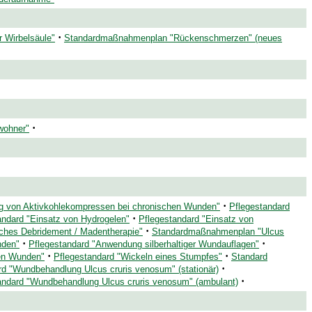
·
 Wirbelsäule"
Standardmaßnahmenplan "Rückenschmerzen" (neues
·
wohner"
·
 von Aktivkohlekompressen bei chronischen Wunden"
Pflegestandard
·
andard "Einsatz von Hydrogelen"
Pflegestandard "Einsatz von
·
sches Debridement / Madentherapie"
Standardmaßnahmenplan "Ulcus
·
·
nden"
Pflegestandard "Anwendung silberhaltiger Wundauflagen"
·
·
hen Wunden"
Pflegestandard "Wickeln eines Stumpfes"
Standard
·
rd "Wundbehandlung Ulcus cruris venosum" (stationär)
·
andard "Wundbehandlung Ulcus cruris venosum" (ambulant)