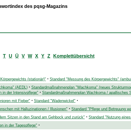
ichwortindex des pqsg-Magazins
T
U
Ü
V
W
X
Y
Z
Komplettübersicht
·
örpergewichts (stationär)"
Standard "Messung des Körpergewichts" (ambul
·
achkoma" (AEDL)
Standardmaßnahmenplan "Wachkoma" (neues Strukturmodell
·
 in der Intensivpflege"
Standardmaßnahmenplan Wachkoma / apallisches S
·
·
nioren mit Fieber"
Standard "Wadenwickel"
·
nschen mit Halluzinationen / Illusionen"
Standard "Pflege und Betreuung w
·
 dem Sitzen in den Stand am Gehbock und zurück"
Standard "Nutzung eines 
·
n in der Tagespflege"