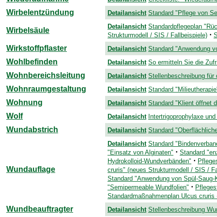
Wirbelentzündung
Detailansicht
Standard "Pflege von S
Detailansicht
Standardpflegeplan "R
Wirbelsäule
·
Strukturmodell / SIS / Fallbeispiele)
S
Wirkstoffpflaster
Detailansicht
Standard "Anwendung von
Wohlbefinden
Detailansicht
So ermitteln Sie die Zuf
Wohnbereichsleitung
Detailansicht
Stellenbeschreibung für 
Wohnraumgestaltung
Detailansicht
Standard "Milieutherapie
Wohnung
Detailansicht
Standard "Klient öffnet 
Wolf
Detailansicht
Intertrigoprophylaxe und
Wundabstrich
Detailansicht
Standard "Oberflächlich
Detailansicht
Standard "Bindenverba
·
"Einsatz von Alginaten"
Standard "en
·
Hydrokolloid-Wundverbänden"
Pflege
Wundauflage
cruris" (neues Strukturmodell / SIS / Fa
Standard "Anwendung von Spül-Saug-
·
"Semipermeable Wundfolien"
Pfleges
Standardmaßnahmenplan Ulcus cruris 
Wundbeauftragter
Detailansicht
Stellenbeschreibung Wu