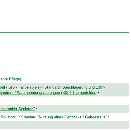
·
ante Pflege)
·
 / SIS / Fallbeispiele)
Standard "Bauchlagerung und 135°-
·
yndrom / Wahrnehmungsstörungen (SIS / Themenfelder)
·
ahnkranker Senioren"
·
·
Rollators"
Standard "Nutzung eines Gehbocks / Gehgestells"