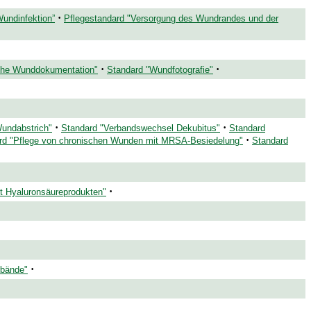
·
undinfektion”
Pflegestandard "Versorgung des Wundrandes und der
·
·
ische Wunddokumentation"
Standard "Wundfotografie"
·
·
Wundabstrich"
Standard "Verbandswechsel Dekubitus"
Standard
·
rd "Pflege von chronischen Wunden mit MRSA-Besiedelung"
Standard
·
t Hyaluronsäureprodukten"
·
rbände"