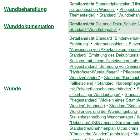
Detailansicht
Standardpflegeplan "Ulc
Wundbehandlung
·
bei aseptischen Wunden"
Pflegestan
·
Themenfelder)
Standard "Wundbehand
Detailansicht
Die neue Doku-Schule:
Wunddokumentation
·
Standard "Wundfotografie"
Detailansicht
Standard "Bindenverba
·
Ernährung"
Informationsblatt + Einv
"Anwendung von Aktivkohlekompresse
Standard "Ermittlung des Dekubitusrisi
Senioren mit einem Diabetischen Fuß
Pflegestandard "Betreuung von Senior
·
"Hydrofaser-Wundauflagen"
Pflegest
·
Wundverbänden"
Standard "Kopfhau
·
Fallbeispiele)
Standard "Narbenpflege
Wunde
·
mit Polyurethanschaumverbänden"
S
·
silberhaltiger Wundauflagen"
Standar
Pflegestandard "Wickeln eines Stumpf
·
Wunden" (stationär)
Standard "Semip
Wundrandes und der Wundumgebung"
Stellenbeschreibung Wundmanager / W
"Dekubitus" (SIS / neues Strukturmodell
Standardmaßnahmenplan Ulcus cruris 
·
"Chronische Wunden" (ambulant)
Sta
·
venosum" (ambulant)