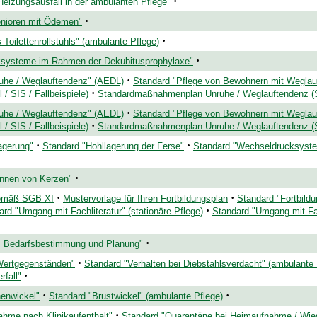
·
eizungsausfall in der ambulanten Pflege"
·
enioren mit Ödemen"
·
Toilettenrollstuhls" (ambulante Pflege)
·
ksysteme im Rahmen der Dekubitusprophylaxe"
·
ruhe / Weglauftendenz" (AEDL)
Standard "Pflege von Bewohnern mit Weglauf
·
/ SIS / Fallbeispiele)
Standardmaßnahmenplan Unruhe / Weglauftendenz (S
·
ruhe / Weglauftendenz" (AEDL)
Standard "Pflege von Bewohnern mit Weglauf
·
/ SIS / Fallbeispiele)
Standardmaßnahmenplan Unruhe / Weglauftendenz (S
·
·
agerung"
Standard "Hohllagerung der Ferse"
Standard "Wechseldrucksyst
·
nnen von Kerzen"
·
·
gemäß SGB XI
Mustervorlage für Ihren Fortbildungsplan
Standard "Fortbild
·
ard "Umgang mit Fachliteratur" (stationäre Pflege)
Standard "Umgang mit Fac
·
n: Bedarfsbestimmung und Planung"
·
Wertgegenständen"
Standard "Verhalten bei Diebstahlsverdacht" (ambulante 
·
rfall"
·
·
nenwickel"
Standard "Brustwickel" (ambulante Pflege)
·
ahme nach Klinikaufenthalt"
Standard "Quarantäne bei Heimaufnahme / Wi