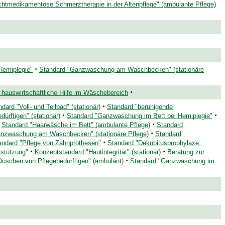
chtmedikamentöse Schmerztherapie in der Altenpflege" (ambulante Pflege)
·
emiplegie"
Standard "Ganzwaschung am Waschbecken" (stationäre
·
e hauswirtschaftliche Hilfe im Wäschebereich
·
dard "Voll- und Teilbad" (stationär)
Standard "beruhigende
·
·
ürftigen" (stationär)
Standard "Ganzwaschung im Bett bei Hemiplegie"
·
Standard "Haarwäsche im Bett" (ambulante Pflege)
Standard
·
anzwaschung am Waschbecken" (stationäre Pflege)
Standard
·
andard "Pflege von Zahnprothesen"
Standard "Dekubitusprophylaxe:
·
·
rstützung"
Konzeptstandard "Hautintegrität" (stationär)
Beratung zur
·
Duschen von Pflegebedürftigen" (ambulant)
Standard "Ganzwaschung im