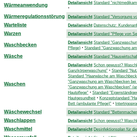
Detailansicht
Standard "nichtmedikame
Wärmeanwendung
·
Wärmeregulationsstörung
Detailansicht
Standard "Versorgung vo
Warteliste
Detailansicht
Datenschutz: Kundenanf
Warzen
Detailansicht
Standard "Pflege von Se
Detailansicht
Standard "Ganzwaschung
Waschbecken
·
Pflege)
Standard "Ganzwaschung am 
Wäsche
Detailansicht
Standard "Hauswirtschaf
Detailansicht
Schon gewusst? Wasch
·
Ganzkörperwaschung"
Standard "Nut
Standard "Haarwäsche am Waschbecke
"Ganzwaschung am Waschbecken bei 
Waschen
"Ganzwaschung am Waschbecken" (am
·
Hautpflege"
Standard "Eigenständiger
·
Hautgesundheit
Konzeptstandard "Hau
·
Bett (ambulante Pflege)"
Intertrigopr
Wäschewechsel
Detailansicht
Standard "Bettenmachen
Waschlappen
Detailansicht
Schon gewusst? Wasch
Waschmittel
Detailansicht
Desinfektionsplan für di