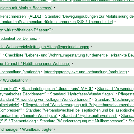
·
enioren mit Morbus Bechterew"
·
ückenschmerzen" (AEDL)
Standard "Bewegungsübungen zur Mobilisierung der
·
tandardmaßnahmenplan Rückenschmerzen (SIS / Themenfelder)
·
 wirkstoffhaltigen Pflastern"
·
riedenheit bei Demenz
·
die Wohnbereichsleitung in Altenpflegeeinrichtungen
·
"
Checkliste "Lebens- und Wohnraumgestaltung für dementiell erkrankte Be
·
die Tür nicht / Notöffnung einer Wohnung"
·
·
 -behandlung (stationär)
Intertrigoprophylaxe und -behandlung (ambulant)
·
er Wundabstrich"
·
·
nd am Fuß"
Standardpflegeplan "Ulcus cruris" (AEDL)
Standard "Anwendung
·
·
zymatisches Débridement"
Standard "Hydrofaser-Wundauflagen"
Pflegest
·
standard "Anwendung von Kollagen-Wundverbänden"
Standard "Biochirurgi
·
llbeispiele)
Pflegestandard "Wundversorgung mit Polyurethanschaumverbä
·
Kompressen"
Standard "Verbandswechsel bei septischen und bei aseptisc
·
·
tandard "imprägnierte Wundgaze"
Standard "Hydrokapillarverband"
Standa
·
·
(SIS / Themenfelder)
Standard "Wundversorgung mit Mullkompressen"
St
·
ndmanager / Wundbeauftragter