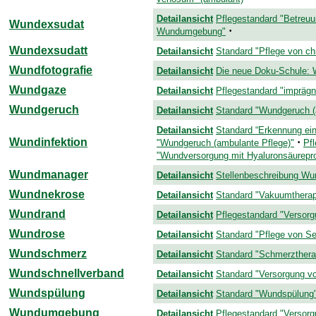
Detailansicht
Pflegestandard "Betreuu
Wundexsudat
·
Wundumgebung"
Wundexsudatt
Detailansicht
Standard "Pflege von c
Wundfotografie
Detailansicht
Die neue Doku-Schule:
Wundgaze
Detailansicht
Pflegestandard "impräg
Wundgeruch
Detailansicht
Standard "Wundgeruch (
Detailansicht
Standard “Erkennung ein
Wundinfektion
·
"Wundgeruch (ambulante Pflege)"
Pf
"Wundversorgung mit Hyaluronsäurepr
Wundmanager
Detailansicht
Stellenbeschreibung Wu
Wundnekrose
Detailansicht
Standard "Vakuumtherap
Wundrand
Detailansicht
Pflegestandard "Verso
Wundrose
Detailansicht
Standard "Pflege von Sen
Wundschmerz
Detailansicht
Standard "Schmerzthera
Wundschnellverband
Detailansicht
Standard "Versorgung v
Wundspülung
Detailansicht
Standard "Wundspülung
Wundumgebung
Detailansicht
Pflegestandard "Verso