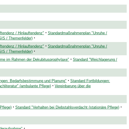
·
tendenz / Hinlauftendenz"
Standardmaßnahmenplan "Unruhe /
·
IS / Themenfelder)
·
tendenz / Hinlauftendenz"
Standardmaßnahmenplan "Unruhe /
·
IS / Themenfelder)
·
eme im Rahmen der Dekubitusprophylaxe"
Standard "Weichlagerung /
·
ungen: Bedarfsbestimmung und Planung"
Standard Fortbildungen:
·
hliteratur" (ambulante Pflege)
Vereinbarung über die
·
·
Pflege)
Standard "Verhalten bei Diebstahlsverdacht (stationäre Pflege)
·
ederaufnahme"