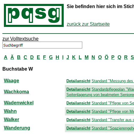
Sie befinden hier sich im St
zurück zur Startseite
zur Volltextsuche
A
Ä
B
C
D
E
F
G
H
I
J
K
L
M
N
O
Ö
P
Q
R
S
Buchstabe W
Waage
Detailansicht
Standard "Messung des K
Detailansicht
Standardpflegeplan "W
Wachkoma
Seitenlagerung von beatmeten Senioren
Wadenwickel
Detailansicht
Standard "Pflege von Se
Wahn
Detailansicht
Standard "Pflege von Me
Walker
Detailansicht
Standard "Transfer aus
Wanderung
Detailansicht
Standard "Spazierengehe