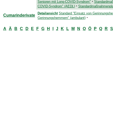
·
Senioren mit Long-COVID-Syndrom"
Standardmaß
·
COVID-Syndrom" (AEDL)
Standardmaßnahmenpla
Detailansicht
Standard "Einsatz von Gerinnungshe
Cumarinderivate
·
Gerinnungshemmern" (ambulant)
A
Ä
B
C
D
E
F
G
H
I
J
K
L
M
N
O
Ö
P
Q
R
S