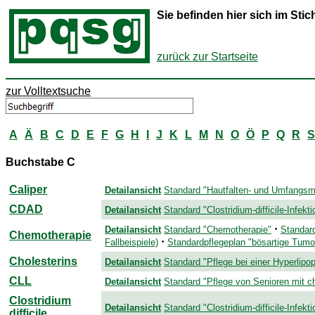
Sie befinden hier sich im St
zurück zur Startseite
zur Volltextsuche
A
Ä
B
C
D
E
F
G
H
I
J
K
L
M
N
O
Ö
P
Q
R
S
Buchstabe C
Caliper
Detailansicht
Standard "Hautfalten- und Umfangsm
CDAD
Detailansicht
Standard "Clostridium-difficile-Infekti
·
Detailansicht
Standard "Chemotherapie"
Standar
Chemotherapie
·
Fallbeispiele)
Standardpflegeplan "bösartige Tum
Cholesterins
Detailansicht
Standard "Pflege bei einer Hyperlipo
CLL
Detailansicht
Standard "Pflege von Senioren mit c
Clostridium
Detailansicht
Standard "Clostridium-difficile-Infekti
difficile