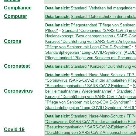
Compliance
Detailansicht
Standard "Verhalten bei mangelndem 
Computer
Detailansicht
Standard "Datenschutz in der ambula
Detailansicht
Pflegestandard "Pflege von Senioren
·
Pflege"
Standard "Coronavirus (SARS-CoV-2) in d
Hygienekonzept "Besuchsorganisation / SARS-CoV
Corona
Konzept "Durchführung von SARS-CoV-2 Antigenschn
·
"Pflege von Senioren mit Long-COVID-Syndrom"
Standardpflegeplan "Long-COVID-Syndrom" (AEDL
Pflegestandard "Pflege von Senioren mit Pneumoni
Coronatest
Detailansicht
Standard / Konzept "Durchführung vo
Detailansicht
Standard "Nase-Mund-Schutz / FFP
"Coronavirus (SARS-CoV-2) in der ambulanten Pfle
·
"Besuchsorganisation / SARS-CoV-2-Epidemie"
S
Coronavirus
·
bei Heimaufnahme / Wiederaufnahme"
Standard /
Konzept "Durchführung von SARS-CoV-2 Antigensch
·
"Pflege von Senioren mit Long-COVID-Syndrom"
Standardpflegeplan "Long-COVID-Syndrom" (AEDL
Detailansicht
Standard "Nase-Mund-Schutz / FFP
"Coronavirus (SARS-CoV-2) in der ambulanten Pfle
·
"Besuchsorganisation / SARS-CoV-2-Epidemie"
S
Covid-19
"Durchführung von SARS-CoV-2 Antigenschnelltests"