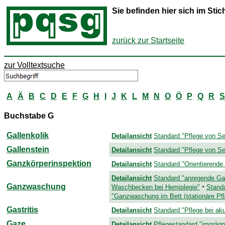
Sie befinden hier sich im St
zurück zur Startseite
zur Volltextsuche
A
Ä
B
C
D
E
F
G
H
I
J
K
L
M
N
O
Ö
P
Q
R
S
Buchstabe G
Gallenkolik
Detailansicht
Standard "Pflege von Se
Gallenstein
Detailansicht
Standard "Pflege von Se
Ganzkörperinspektion
Detailansicht
Standard "Orientierende
Detailansicht
Standard "anregende G
Ganzwaschung
·
Waschbecken bei Hemiplegie"
Stand
"Ganzwaschung im Bett (stationäre Pfl
Gastritis
Detailansicht
Standard "Pflege bei aku
Gaze
Detailansicht
Pflegestandard "impräg