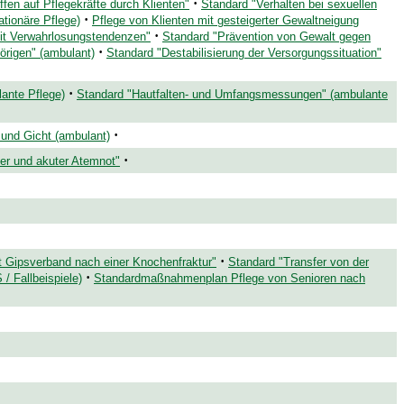
·
ffen auf Pflegekräfte durch Klienten"
Standard "Verhalten bei sexuellen
·
tionäre Pflege)
Pflege von Klienten mit gesteigerter Gewaltneigung
·
mit Verwahrlosungstendenzen"
Standard "Prävention von Gewalt gegen
·
örigen" (ambulant)
Standard "Destabilisierung der Versorgungssituation"
·
ante Pflege)
Standard "Hautfalten- und Umfangsmessungen" (ambulante
·
 und Gicht (ambulant)
·
er und akuter Atemnot"
·
t Gipsverband nach einer Knochenfraktur"
Standard "Transfer von der
·
 Fallbeispiele)
Standardmaßnahmenplan Pflege von Senioren nach