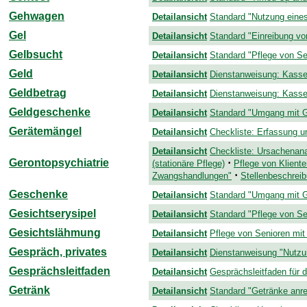
Gehwagen
Detailansicht
Standard "Nutzung eines
Gel
Detailansicht
Standard "Einreibung vo
Gelbsucht
Detailansicht
Standard "Pflege von Se
Geld
Detailansicht
Dienstanweisung: Kasse
Geldbetrag
Detailansicht
Dienstanweisung: Kasse
Geldgeschenke
Detailansicht
Standard "Umgang mit 
Gerätemängel
Detailansicht
Checkliste: Erfassung 
Detailansicht
Checkliste: Ursachenan
Gerontopsychiatrie
·
(stationäre Pflege)
Pflege von Kliente
·
Zwangshandlungen"
Stellenbeschreib
Geschenke
Detailansicht
Standard "Umgang mit 
Gesichtserysipel
Detailansicht
Standard "Pflege von Sen
Gesichtslähmung
Detailansicht
Pflege von Senioren mit 
Gespräch, privates
Detailansicht
Dienstanweisung "Nutzun
Gesprächsleitfaden
Detailansicht
Gesprächsleitfaden für d
Getränk
Detailansicht
Standard "Getränke anre