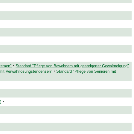
·
stemen"
Standard "Pflege von Bewohnern mit gesteigerter Gewaltneigung"
·
 mit Verwahrlosungstendenzen"
Standard "Pflege von Senioren mit
·
)