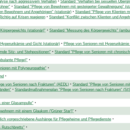
·
alyse nach aggressivem Verhalten
Standard "Verhalten bei sexuellen Übergri
·
ohner"
Standard "Pflege von Bewohnern mit gesteigerter Gewaltneigung" (sta
·
en Bewohnern und Angehörigen" (stationär)
Standard "Pflege von Klienten 
·
Richtig auf Krisen reagieren
Standard "Konflikt zwischen Klienten und Angeh
·
örpergewichts (stationär)"
Standard "Messung des Körpergewichts" (ambul
·
Hyperurikämie und Gicht (stationär)
Pflege von Senioren mit Hyperurikämie
·
rnde Sitz- und Stehpositionen"
Standard "Pflege von Senioren mit chronisch
·
mbulante Pflege)"
·
nioren mit Polyneuropathie"
·
and
·
ege von Senioren nach Frakturen" (AEDL)
Standard "Pflege von Senioren mi
·
bänden"
Standardmaßnahmenplan "Pflege von Senioren nach Frakturen" (SIS /
·
 einer Glasampulle"
·
wohnern mit einem Glaukom ('Grüner Star')"
·
ich vorgeschriebene Aushänge für Pflegeheime und Pflegedienste
·
 Rutschbretts"