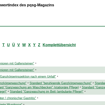
ichwortindex des pqsg-Magazins
T
U
Ü
V
W
X
Y
Z
Komplettübersicht
·
nioren mit Gallensteinen"
·
nioren mit Gallensteinen"
·
 Ganzkörperinspektion nach einem Unfall"
·
·
anzkörperwaschung"
Standard "beruhigende Ganzkörperwaschung"
Standa
·
ard "Ganzwaschung am Waschbecken" (stationäre Pflege)
Standard "Ganzw
·
·
ege)"
Standard "Ganzwaschung im Bett (ambulante Pflege)"
·
ter / chronischer Gastritis"
·
nierte Wundgaze"