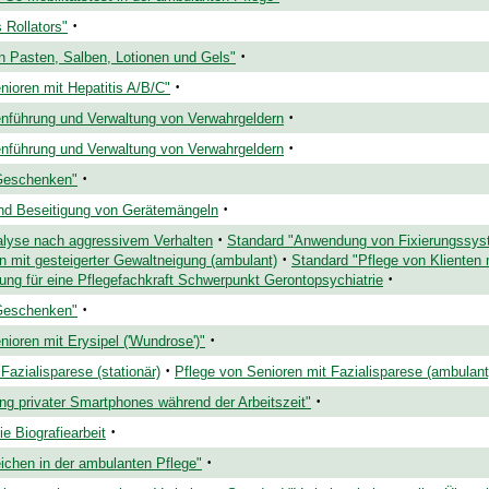
·
 Rollators"
·
n Pasten, Salben, Lotionen und Gels"
·
nioren mit Hepatitis A/B/C"
·
nführung und Verwaltung von Verwahrgeldern
·
nführung und Verwaltung von Verwahrgeldern
·
Geschenken"
·
und Beseitigung von Gerätemängeln
·
alyse nach aggressivem Verhalten
Standard "Anwendung von Fixierungssy
·
n mit gesteigerter Gewaltneigung (ambulant)
Standard "Pflege von Klienten
·
ung für eine Pflegefachkraft Schwerpunkt Gerontopsychiatrie
·
Geschenken"
·
ioren mit Erysipel ('Wundrose')"
·
Fazialisparese (stationär)
Pflege von Senioren mit Fazialisparese (ambulant
·
g privater Smartphones während der Arbeitszeit"
·
ie Biografiearbeit
·
ichen in der ambulanten Pflege"