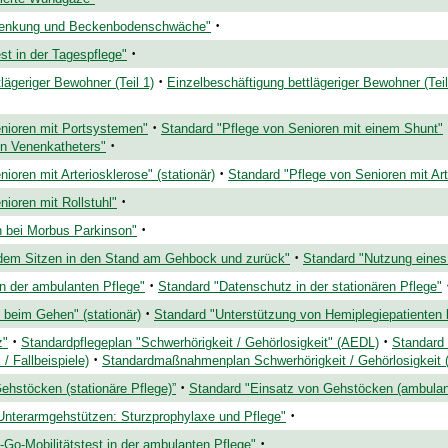
·
senkung und Beckenbodenschwäche"
·
st in der Tagespflege"
·
lägeriger Bewohner (Teil 1)
Einzelbeschäftigung bettlägeriger Bewohner (Teil
·
nioren mit Portsystemen"
Standard "Pflege von Senioren mit einem Shunt"
·
en Venenkatheters"
·
ioren mit Arteriosklerose" (stationär)
Standard "Pflege von Senioren mit Art
·
ioren mit Rollstuhl"
·
 bei Morbus Parkinson"
·
 dem Sitzen in den Stand am Gehbock und zurück"
Standard "Nutzung eines
·
n der ambulanten Pflege"
Standard "Datenschutz in der stationären Pflege"
·
 beim Gehen" (stationär)
Standard "Unterstützung von Hemiplegiepatienten
·
·
z"
Standardpflegeplan "Schwerhörigkeit / Gehörlosigkeit" (AEDL)
Standard 
·
/ Fallbeispiele)
Standardmaßnahmenplan Schwerhörigkeit / Gehörlosigkeit 
·
ehstöcken (stationäre Pflege)”
Standard "Einsatz von Gehstöcken (ambulan
·
Unterarmgehstützen: Sturzprophylaxe und Pflege"
·
Go-Mobilitätstest in der ambulanten Pflege"