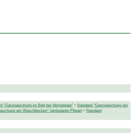
·
rd "Ganzwaschung im Bett bei Hemiplegie"
Standard "Ganzwaschung am
·
aschung am Waschbecken" (ambulante Pflege)
Standard