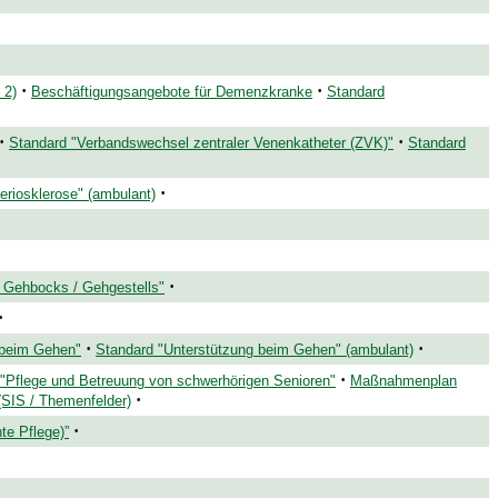
·
·
 2)
Beschäftigungsangebote für Demenzkranke
Standard
·
·
Standard "Verbandswechsel zentraler Venenkatheter (ZVK)"
Standard
·
eriosklerose" (ambulant)
·
 Gehbocks / Gehgestells"
·
·
·
 beim Gehen"
Standard "Unterstützung beim Gehen" (ambulant)
·
"Pflege und Betreuung von schwerhörigen Senioren"
Maßnahmenplan
·
(SIS / Themenfelder)
·
te Pflege)”