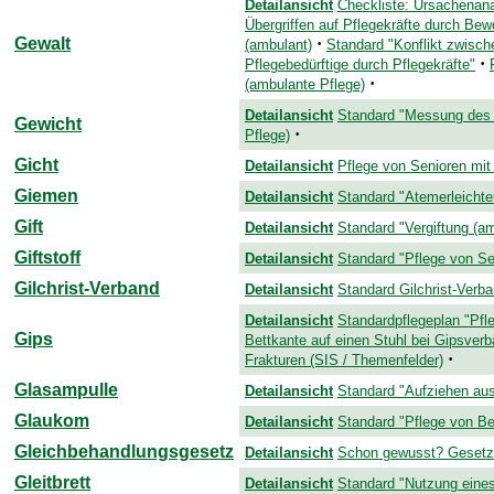
Detailansicht
Checkliste: Ursachenan
Übergriffen auf Pflegekräfte durch Bew
Gewalt
·
(ambulant)
Standard "Konflikt zwisch
·
Pflegebedürftige durch Pflegekräfte"
·
(ambulante Pflege)
Detailansicht
Standard "Messung des K
Gewicht
·
Pflege)
Gicht
Detailansicht
Pflege von Senioren mit 
Giemen
Detailansicht
Standard "Atemerleichte
Gift
Detailansicht
Standard "Vergiftung (a
Giftstoff
Detailansicht
Standard "Pflege von Se
Gilchrist-Verband
Detailansicht
Standard Gilchrist-Verb
Detailansicht
Standardpflegeplan "Pfl
Gips
Bettkante auf einen Stuhl bei Gipsver
·
Frakturen (SIS / Themenfelder)
Glasampulle
Detailansicht
Standard "Aufziehen aus
Glaukom
Detailansicht
Standard "Pflege von Be
Gleichbehandlungsgesetz
Detailansicht
Schon gewusst? Gesetzl
Gleitbrett
Detailansicht
Standard "Nutzung eines