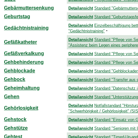
Gebärmuttersenkung
Detailansicht
Standard "Gebärmutter
Geburtstag
Detailansicht
Standard "Geburtstagsfe
Detailansicht
Einzelbeschäftigung bett
Gedächtnistraining
·
"Gedächtnistraining"
Detailansicht
Standard "Pflege von Se
Gefäßkatheter
"Assistenz beim Legen eines peripher
Gefäßverkalkung
Detailansicht
Standard "Pflege von Sen
Gehbehinderung
Detailansicht
Standard "Pflege von Sen
Gehblockade
Detailansicht
Standard "Gehblockaden
Gehbock
Detailansicht
Standard "Transfer aus
Geheimhaltung
Detailansicht
Standard "Datenschutz i
Gehen
Detailansicht
Standard "Unterstützung
Detailansicht
Notfallstandard "Hörstur
Gehörlosigkeit
"Schwerhörigkeit / Gehörlosigkeit" (SIS 
Gehstock
Detailansicht
Standard "Einsatz von G
Gehstütze
Detailansicht
Standard "Senioren mit 
Gehtest
Detailansicht
Standard "Timed-Up-and-