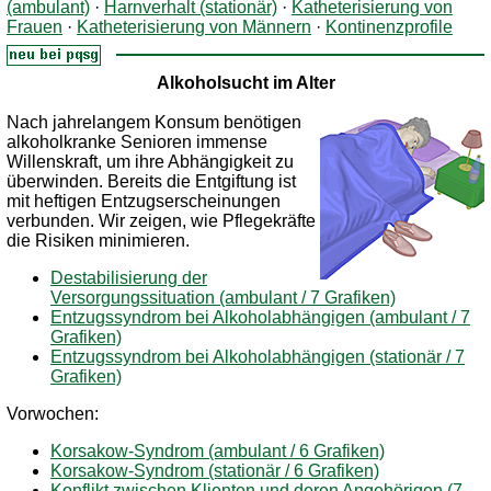
(ambulant)
·
Harnverhalt (stationär)
·
Katheterisierung von
Frauen
·
Katheterisierung von Männern
·
Kontinenzprofile
Alkoholsucht im Alter
Nach jahrelangem Konsum benötigen
alkoholkranke Senioren immense
Willenskraft, um ihre Abhängigkeit zu
überwinden. Bereits die Entgiftung ist
mit heftigen Entzugserscheinungen
verbunden. Wir zeigen, wie Pflegekräfte
die Risiken minimieren.
Destabilisierung der
Versorgungssituation (ambulant / 7 Grafiken)
Entzugssyndrom bei Alkoholabhängigen (ambulant / 7
Grafiken)
Entzugssyndrom bei Alkoholabhängigen (stationär / 7
Grafiken)
Vorwochen:
Korsakow-Syndrom (ambulant / 6 Grafiken)
Korsakow-Syndrom (stationär / 6 Grafiken)
Konflikt zwischen Klienten und deren Angehörigen (7