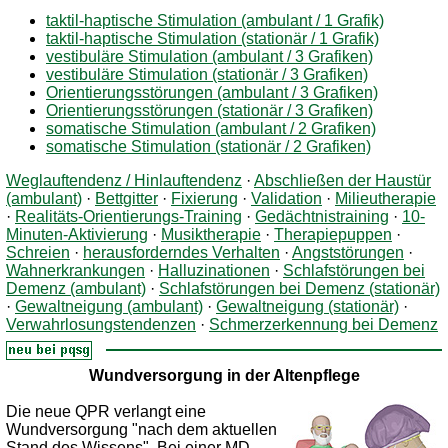
taktil-haptische Stimulation (ambulant / 1 Grafik)
taktil-haptische Stimulation (stationär / 1 Grafik)
vestibuläre Stimulation (ambulant / 3 Grafiken)
vestibuläre Stimulation (stationär / 3 Grafiken)
Orientierungsstörungen (ambulant / 3 Grafiken)
Orientierungsstörungen (stationär / 3 Grafiken)
somatische Stimulation (ambulant / 2 Grafiken)
somatische Stimulation (stationär / 2 Grafiken)
Weglauftendenz / Hinlauftendenz
·
Abschließen der Haustür
(ambulant)
·
Bettgitter
·
Fixierung
·
Validation
·
Milieutherapie
·
Realitäts-Orientierungs-Training
·
Gedächtnistraining
·
10-
Minuten-Aktivierung
·
Musiktherapie
·
Therapiepuppen
·
Schreien
·
herausforderndes Verhalten
·
Angststörungen
·
Wahnerkrankungen
·
Halluzinationen
·
Schlafstörungen bei
Demenz (ambulant)
·
Schlafstörungen bei Demenz (stationär)
·
Gewaltneigung (ambulant)
·
Gewaltneigung (stationär)
·
Verwahrlosungstendenzen
·
Schmerzerkennung bei Demenz
Wundversorgung in der Altenpflege
Die neue QPR verlangt eine
Wundversorgung "nach dem aktuellen
Stand des Wissens". Bei einer MD-