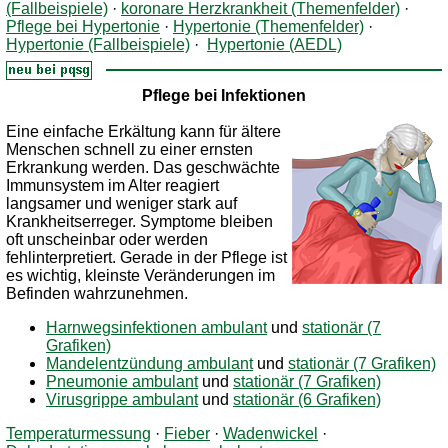
(Fallbeispiele)
·
koronare Herzkrankheit (Themenfelder)
·
Pflege bei Hypertonie
·
Hypertonie (Themenfelder)
·
Hypertonie (Fallbeispiele)
·
Hypertonie (AEDL)
Pflege bei Infektionen
Eine einfache Erkältung kann für ältere
Menschen schnell zu einer ernsten
Erkrankung werden. Das geschwächte
Immunsystem im Alter reagiert
langsamer und weniger stark auf
Krankheitserreger. Symptome bleiben
oft unscheinbar oder werden
fehlinterpretiert. Gerade in der Pflege ist
es wichtig, kleinste Veränderungen im
Befinden wahrzunehmen.
Harnwegsinfektionen ambulant
und
stationär (7
Grafiken)
Mandelentzündung ambulant
und
stationär (7 Grafiken)
Pneumonie ambulant
und
stationär (7 Grafiken)
Virusgrippe ambulant
und
stationär (6 Grafiken)
Temperaturmessung
·
Fieber
·
Wadenwickel
·