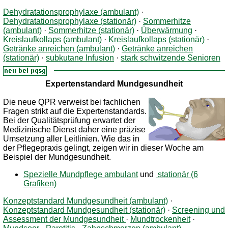
Dehydratationsprophylaxe (ambulant)
·
Dehydratationsprophylaxe (stationär)
·
Sommerhitze
(ambulant)
·
Sommerhitze (stationär)
·
Überwärmung
·
Kreislaufkollaps (ambulant)
·
Kreislaufkollaps (stationär)
·
Getränke anreichen (ambulant)
·
Getränke anreichen
(stationär)
·
subkutane Infusion
·
stark schwitzende Senioren
Expertenstandard Mundgesundheit
D
ie neue QPR verweist bei fachlichen
Fragen strikt auf die Expertenstandards.
Bei der Qualitätsprüfung erwartet der
Medizinische Dienst daher eine präzise
Umsetzung aller Leitlinien. Wie das in
der Pflegepraxis gelingt, zeigen wir in dieser Woche am
Beispiel der Mundgesundheit.
Spezielle Mundpflege ambulant
und
stationär (6
Grafiken)
Konzeptstandard Mundgesundheit (ambulant)
·
Konzeptstandard Mundgesundheit (stationär)
·
Screening und
Assessment der Mundgesundheit
·
Mundtrockenheit
·