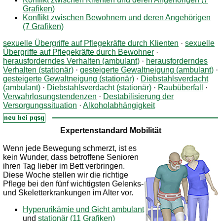
Grafiken)
Konflikt zwischen Bewohnern und deren Angehörigen
(7 Grafiken)
sexuelle Übergriffe auf Pflegekräfte durch Klienten
·
sexuelle
Übergriffe auf Pflegekräfte durch Bewohner
·
herausforderndes Verhalten (ambulant)
·
herausforderndes
Verhalten (stationär)
·
gesteigerte Gewaltneigung (ambulant)
·
gesteigerte Gewaltneigung (stationär)
·
Diebstahlsverdacht
(ambulant)
·
Diebstahlsverdacht (stationär)
·
Raubüberfall
·
Verwahrlosungstendenzen
·
Destabilisierung der
Versorgungssituation
·
Alkoholabhängigkeit
Expertenstandard Mobilität
Wenn jede Bewegung schmerzt, ist es
kein Wunder, dass betroffene Senioren
ihren Tag lieber im Bett verbringen.
Diese Woche stellen wir die richtige
Pflege bei den fünf wichtigsten Gelenks-
und Skeletterkrankungen im Alter vor.
Hyperurikämie und Gicht ambulant
und
stationär (11 Grafiken)