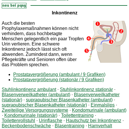
Inkontinenz
Auch die besten
Prophylaxemaßnahmen können nicht
verhindern, dass hochbetagte
Menschen gelegentlich ein paar Tropfen
Urin verlieren. Eine schwere
Inkontinenz jedoch lässt sich oft
abwenden. Zumindest dann, wenn
Pflegekräfte und Senioren offen über
das Problem sprechen.
Prostatavergrößerung (ambulant / 9 Grafiken)
Prostatavergrößerung (stationär / 9 Grafiken)
Stuhlinkontinenz ambulant
·
Stuhlinkontinenz stationär
·
Blasenverweilkatheter (ambulant)
·
Blasenverweilkatheter
(stationär)
·
suprapubischer Blasenkatheter (ambulant)
·
suprapubischer Blasenkatheter (stationär)
·
Einmalslips
·
Zweiteilige Versorgungssysteme
·
Kondomurinale (ambulant)
·
Kondomurinale (stationär)
·
Toilettentraining
·
Toilettenrollstuhl
·
Urinflasche
·
Hautschutz bei Inkontinenz
·
Beckenbodenschwäche
·
Blasentraining
·
Harnverhalt