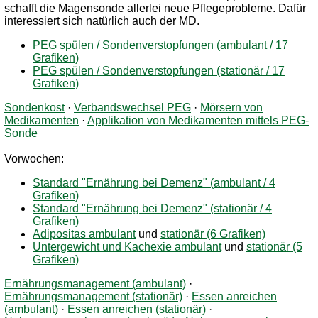
schafft die Magensonde allerlei neue Pflegeprobleme. Dafür
interessiert sich natürlich auch der MD.
PEG spülen / Sondenverstopfungen (ambulant / 17
Grafiken)
PEG spülen / Sondenverstopfungen (stationär / 17
Grafiken)
Sondenkost
·
Verbandswechsel PEG
·
Mörsern von
Medikamenten
·
Applikation von Medikamenten mittels PEG-
Sonde
Vorwochen:
Standard "Ernährung bei Demenz" (ambulant / 4
Grafiken)
Standard "Ernährung bei Demenz" (stationär / 4
Grafiken)
Adipositas ambulant
und
stationär (6 Grafiken)
Untergewicht und Kachexie ambulant
und
stationär (5
Grafiken)
Ernährungsmanagement (ambulant)
·
Ernährungsmanagement (stationär)
·
Essen anreichen
(ambulant)
·
Essen anreichen (stationär)
·