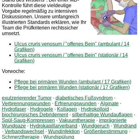
Kontrolle führt diese vieldeutige
Vorgabe regelmäßig zu intensiven
Diskussionen. Unsere umfangreich
illustrierten Standards erklären, wie Ihr
Team die Prüfkriterien rechtssicher
umsetzt.
Ulcus cruris venosum / "offenes Bein" (ambulant / 14
Grafiken)
Ulcus cruris venosum / "offenes Bein" (stationär / 14
Grafiken)
Vorwoche:
Pflege bei primären Wunden (ambulant / 17 Grafiken)
Pflege bei primären Wunden (stationär / 17 Grafiken)
exulzerierender Tumor
·
diabetisches Fußsyndrom
·
Verbrennungswunden
·
Erfrierungswunden
·
Alginate
·
Hydrofaser
·
Hydrogele
·
Kollagen
·
Hydrokolloid
·
biochirurgisches Debridement
·
silberhaltige Wundauflagen
·
Spül-Saug-Kompressen
·
Vakuumtherapie
·
imprägnierte
Wundgaze
·
Hydrokapillarverband
·
Wundgeruch
·
Wundrand
·
Verbandswechsel
·
Wundinfektion
·
Größenbestimmung
·
Schmerztherapie
·
Wundspülung