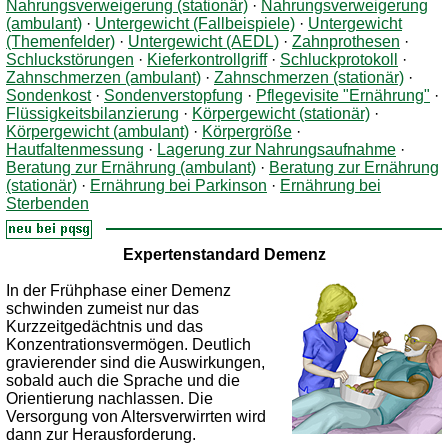
Nahrungsverweigerung (stationär)
·
Nahrungsverweigerung
(ambulant)
·
Untergewicht (Fallbeispiele)
·
Untergewicht
(Themenfelder)
·
Untergewicht (AEDL)
·
Zahnprothesen
·
Schluckstörungen
·
Kieferkontrollgriff
·
Schluckprotokoll
·
Zahnschmerzen (ambulant)
·
Zahnschmerzen (stationär)
·
Sondenkost
·
Sondenverstopfung
·
Pflegevisite "Ernährung"
·
Flüssigkeitsbilanzierung
·
Körpergewicht (stationär)
·
Körpergewicht (ambulant)
·
Körpergröße
·
Hautfaltenmessung
·
Lagerung zur Nahrungsaufnahme
·
Beratung zur Ernährung (ambulant)
·
Beratung zur Ernährung
(stationär)
·
Ernährung bei Parkinson
·
Ernährung bei
Sterbenden
Expertenstandard Demenz
I
n der Frühphase einer Demenz
schwinden zumeist nur das
Kurzzeitgedächtnis und das
Konzentrationsvermögen. Deutlich
gravierender sind die Auswirkungen,
sobald auch die Sprache und die
Orientierung nachlassen. Die
Versorgung von Altersverwirrten wird
dann zur Herausforderung.