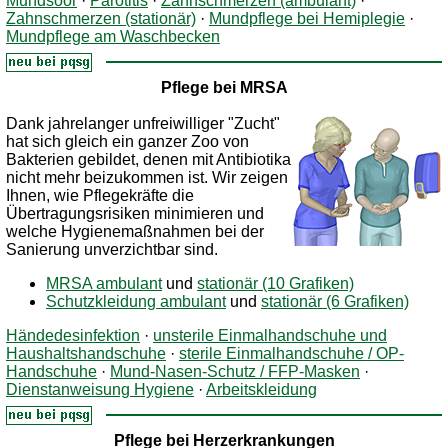
Mundsoor
·
Parotitis
·
Zahnschmerzen (ambulant)
·
Zahnschmerzen (stationär)
·
Mundpflege bei Hemiplegie
·
Mundpflege am Waschbecken
Pflege bei MRSA
Dank jahrelanger unfreiwilliger "Zucht"
hat sich gleich ein ganzer Zoo von
Bakterien gebildet, denen mit Antibiotika
nicht mehr beizukommen ist. Wir zeigen
Ihnen, wie Pflegekräfte die
Übertragungsrisiken minimieren und
welche Hygienemaßnahmen bei der
Sanierung unverzichtbar sind.
MRSA ambulant
und
stationär (10 Grafiken)
Schutzkleidung ambulant
und
stationär (6 Grafiken)
Händedesinfektion
·
unsterile Einmalhandschuhe und
Haushaltshandschuhe
·
sterile Einmalhandschuhe / OP-
Handschuhe
·
Mund-Nasen-Schutz / FFP-Masken
·
Dienstanweisung Hygiene
·
Arbeitskleidung
Pflege bei Herzerkrankungen