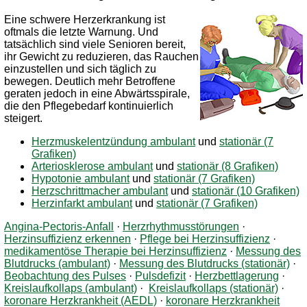
Eine schwere Herzerkrankung ist
oftmals die letzte Warnung. Und
tatsächlich sind viele Senioren bereit,
ihr Gewicht zu reduzieren, das Rauchen
einzustellen und sich täglich zu
bewegen. Deutlich mehr Betroffene
geraten jedoch in eine Abwärtsspirale,
die den Pflegebedarf kontinuierlich
steigert.
Herzmuskelentzündung ambulant
und
stationär (7
Grafiken)
Arteriosklerose ambulant
und
stationär (8 Grafiken)
Hypotonie ambulant
und
stationär (7 Grafiken)
Herzschrittmacher ambulant
und
stationär (10 Grafiken)
Herzinfarkt ambulant
und
stationär (7 Grafiken)
Angina-Pectoris-Anfall
·
Herzrhythmusstörungen
·
Herzinsuffizienz erkennen
·
Pflege bei Herzinsuffizienz
·
medikamentöse Therapie bei Herzinsuffizienz
·
Messung des
Blutdrucks (ambulant)
·
Messung des Blutdrucks (stationär)
·
Beobachtung des Pulses
·
Pulsdefizit
·
Herzbettlagerung
·
Kreislaufkollaps (ambulant)
·
Kreislaufkollaps (stationär)
·
koronare Herzkrankheit (AEDL)
·
koronare Herzkrankheit