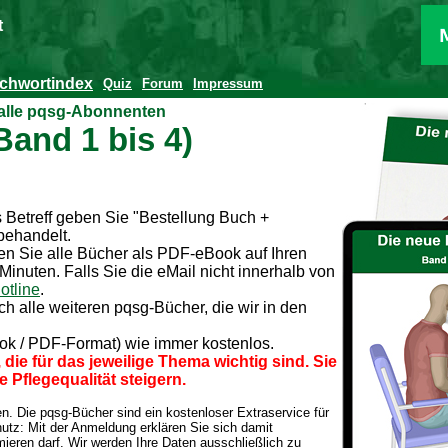
t
ichwortindex
Quiz
Forum
Impressum
 alle pqsg-Abonnenten
and 1 bis 4)
s Betreff geben Sie "Bestellung Buch +
 behandelt.
en Sie alle Bücher als PDF-eBook auf Ihren
inuten. Falls Sie die eMail nicht innerhalb von
otline
.
h alle weiteren pqsg-Bücher, die wir in den
ok / PDF-Format) wie immer kostenlos.
die für das jeweilige Thema wichtig sind. Sie
e Pflegequalität steigern.
en.
Die pqsg-Bücher sind ein kostenloser Extraservice für
tz: Mit der Anmeldung erklären Sie sich damit
ieren darf. Wir werden Ihre Daten ausschließlich zu