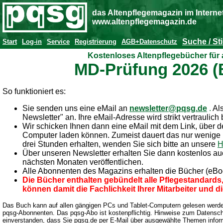
das Altenpflegemagazin im Interne
www.altenpflegemagazin.de
Suche / St
Start
Log-in
Service
Registrierung
AGB+Datenschutz
Kostenloses Altenpflegebücher für
MD-Prüfung 2026 (B
So funktioniert es:
Sie senden uns eine eMail an
newsletter@pqsg.de
.
Al
Newsletter" an. Ihre eMail-Adresse wird strikt vertraulich
Wir schicken Ihnen dann eine eMail mit dem Link, über d
Computer laden können.
Zumeist dauert das nur wenige M
drei Stunden erhalten, wenden Sie sich bitte an unsere
H
Über unseren Newsletter erhalten Sie dann kostenlos auc
nächsten Monaten veröffentlichen.
Alle Abonnenten des Magazins erhalten die Bücher (eBo
Die Bücher enthalten gebündelt alle Pflegestandards, 
können damit die Fachlichkeit Ihrer Mitarbeiter und di
Das Buch kann auf allen gängigen PCs und Tablet-Computern gelesen werd
pqsg-Abonnenten. Das pqsg-Abo ist kostenpflichtig.
Hinweise zum Datenschu
einverstanden, dass Sie pqsg.de per E-Mail über ausgewählte Themen inform