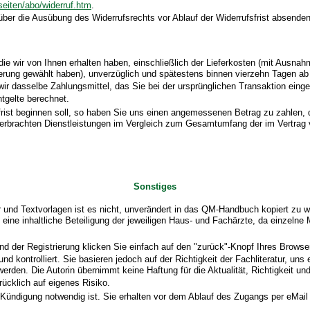
/seiten/abo/widerruf.htm
.
 über die Ausübung des Widerrufsrechts vor Ablauf der Widerrufsfrist absenden
die wir von Ihnen erhalten haben, einschließlich der Lieferkosten (mit Ausna
eferung gewählt haben), unverzüglich und spätestens binnen vierzehn Tagen a
ir dasselbe Zahlungsmittel, das Sie bei der ursprünglichen Transaktion eing
tgelte berechnet.
frist beginnen soll, so haben Sie uns einen angemessenen Betrag zu zahlen,
ts erbrachten Dienstleistungen im Vergleich zum Gesamtumfang der im Vertrag
Sonstiges
nd Textvorlagen ist es nicht, unverändert in das QM-Handbuch kopiert zu wer
h eine inhaltliche Beteiligung der jeweiligen Haus- und Fachärzte, da einz
d der Registrierung klicken Sie einfach auf den "zurück"-Knopf Ihres Browser
d kontrolliert. Sie basieren jedoch auf der Richtigkeit der Fachliteratur, uns
rden. Die Autorin übernimmt keine Haftung für die Aktualität, Richtigkeit u
ücklich auf eigenes Risiko.
ndigung notwendig ist. Sie erhalten vor dem Ablauf des Zugangs per eMail u