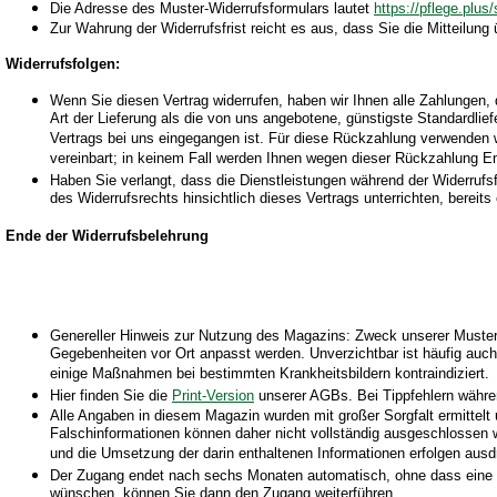
Die Adresse des Muster-Widerrufsformulars lautet
https://pflege.plus
Zur Wahrung der Widerrufsfrist reicht es aus, dass Sie die Mitteilung
Widerrufsfolgen:
Wenn Sie diesen Vertrag widerrufen, haben wir Ihnen alle Zahlungen, 
Art der Lieferung als die von uns angebotene, günstigste Standardli
Vertrags bei uns eingegangen ist. Für diese Rückzahlung verwenden w
vereinbart; in keinem Fall werden Ihnen wegen dieser Rückzahlung En
Haben Sie verlangt, dass die Dienstleistungen während der Widerrufs
des Widerrufsrechts hinsichtlich dieses Vertrags unterrichten, berei
Ende der Widerrufsbelehrung
Genereller Hinweis zur Nutzung des Magazins: Zweck unserer Muster u
Gegebenheiten vor Ort anpasst werden. Unverzichtbar ist häufig auc
einige Maßnahmen bei bestimmten Krankheitsbildern kontraindiziert.
Hier finden Sie die
Print-Version
unserer AGBs. Bei Tippfehlern währen
Alle Angaben in diesem Magazin wurden mit großer Sorgfalt ermittelt un
Falschinformationen können daher nicht vollständig ausgeschlossen we
und die Umsetzung der darin enthaltenen Informationen erfolgen ausdr
Der Zugang endet nach sechs Monaten automatisch, ohne dass eine Kü
wünschen, können Sie dann den Zugang weiterführen.