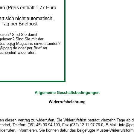
o (Preis enthält 1,77 Euro
 sich nicht automatisch.
Tag per Briefpost.
esen? Sind Sie damit
elesen? Sind Sie mit der
des pqsg-Magazins einverstanden?
o@pqsg.de oder per Brief an
achendorf widerrufen.
Allgemeine Geschäftsbedingungen
Widerrufsbelehrung
 diesen Vertrag zu widerrufen. Die Widerrufsfrist beträgt vierzehn Tage ab
dorf, Telefon: (051 45) 93 94 100, Fax (032) 12 11 97 76 0, E-Mail: info@pqsg
widerrufen, informieren. Sie können dafür das beigefügte Muster-Widerrufsform