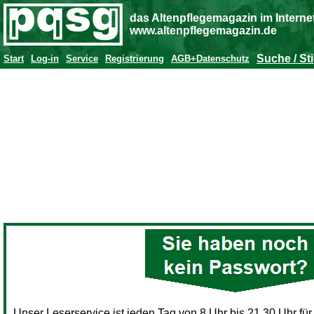
das Altenpflegemagazin im Interne
www.altenpflegemagazin.de
Suche / St
Start
Log-in
Service
Registrierung
AGB+Datenschutz
Unser Leserservice ist jeden Tag von 8 Uhr bis 21.30 Uhr für