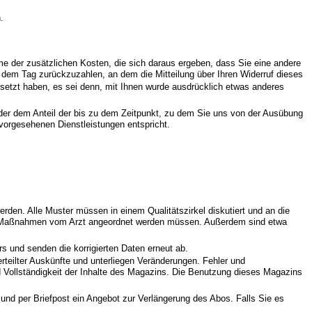
.
hme der zusätzlichen Kosten, die sich daraus ergeben, dass Sie eine andere
b dem Tag zurückzuzahlen, an dem die Mitteilung über Ihren Widerruf dieses
esetzt haben, es sei denn, mit Ihnen wurde ausdrücklich etwas anderes
 der dem Anteil der bis zu dem Zeitpunkt, zu dem Sie uns von der Ausübung
 vorgesehenen Dienstleistungen entspricht.
den. Alle Muster müssen in einem Qualitätszirkel diskutiert und an die
elne Maßnahmen vom Arzt angeordnet werden müssen. Außerdem sind etwa
s und senden die korrigierten Daten erneut ab.
 erteilter Auskünfte und unterliegen Veränderungen. Fehler und
nd Vollständigkeit der Inhalte des Magazins. Die Benutzung dieses Magazins
nd per Briefpost ein Angebot zur Verlängerung des Abos. Falls Sie es