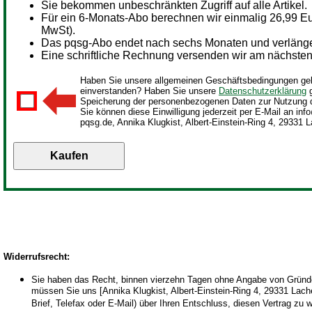
Sie bekommen unbeschränkten Zugriff auf alle Artikel.
Für ein
6-Monats-Abo berechnen wir einmalig 26,99 Eur
MwSt).
Das pqsg-Abo endet nach sechs Monaten und verlängert
Eine schriftliche Rechnung versenden wir am nächsten 
Haben Sie unsere allgemeinen Geschäftsbedingungen gel
einverstanden? Haben Sie unsere
Datenschutzerklärung
g
Speicherung der personenbezogenen Daten zur Nutzung 
Sie können diese Einwilligung jederzeit per E-Mail an inf
pqsg.de, Annika Klugkist, Albert-Einstein-Ring 4, 29331 L
Widerrufsrecht
:
Sie haben das Recht, binnen vierzehn Tagen ohne Angabe von Gründen
müssen Sie uns [Annika Klugkist, Albert-Einstein-Ring 4, 29331 Lachen
Brief, Telefax oder E-Mail) über Ihren Entschluss, diesen Vertrag zu 