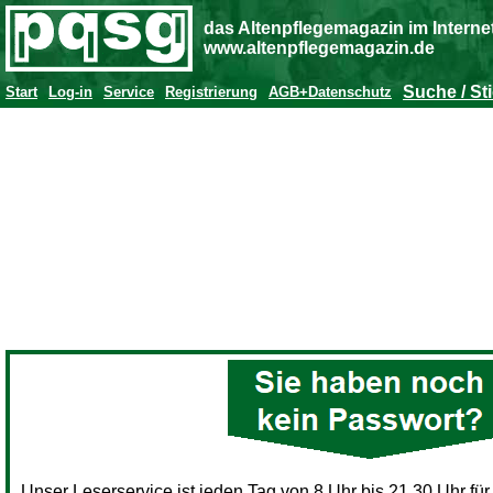
das Altenpflegemagazin im Interne
www.altenpflegemagazin.de
Suche / St
Start
Log-in
Service
Registrierung
AGB+Datenschutz
Unser Leserservice ist jeden Tag von 8 Uhr bis 21.30 Uhr für