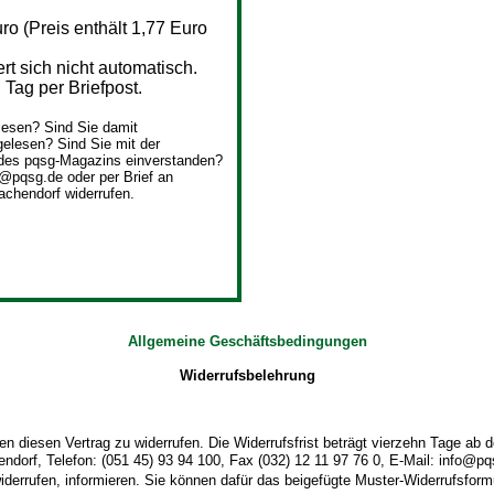
o (Preis enthält 1,77 Euro
 sich nicht automatisch.
Tag per Briefpost.
esen? Sind Sie damit
elesen? Sind Sie mit der
des pqsg-Magazins einverstanden?
o@pqsg.de oder per Brief an
achendorf widerrufen.
Allgemeine Geschäftsbedingungen
Widerrufsbelehrung
 diesen Vertrag zu widerrufen. Die Widerrufsfrist beträgt vierzehn Tage ab
dorf, Telefon: (051 45) 93 94 100, Fax (032) 12 11 97 76 0, E-Mail: info@pqsg
widerrufen, informieren. Sie können dafür das beigefügte Muster-Widerrufsform