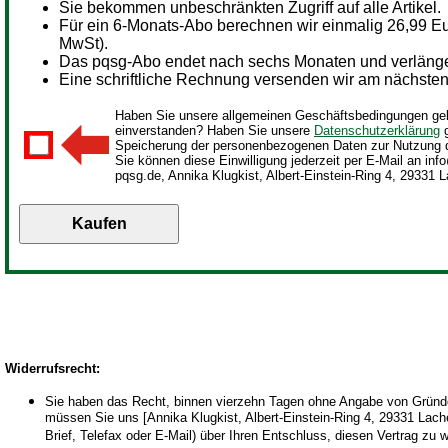
Sie bekommen unbeschränkten Zugriff auf alle Artikel.
Für ein
6-Monats-Abo berechnen wir einmalig 26,99 Eur
MwSt).
Das pqsg-Abo endet nach sechs Monaten und verlängert
Eine schriftliche Rechnung versenden wir am nächsten 
Haben Sie unsere allgemeinen Geschäftsbedingungen gel
einverstanden? Haben Sie unsere
Datenschutzerklärung
g
Speicherung der personenbezogenen Daten zur Nutzung 
Sie können diese Einwilligung jederzeit per E-Mail an inf
pqsg.de, Annika Klugkist, Albert-Einstein-Ring 4, 29331 L
Widerrufsrecht
:
Sie haben das Recht, binnen vierzehn Tagen ohne Angabe von Gründen
müssen Sie uns [Annika Klugkist, Albert-Einstein-Ring 4, 29331 Lachen
Brief, Telefax oder E-Mail) über Ihren Entschluss, diesen Vertrag zu 