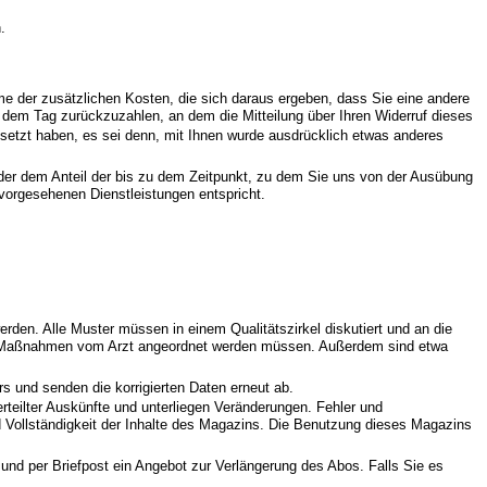
.
hme der zusätzlichen Kosten, die sich daraus ergeben, dass Sie eine andere
b dem Tag zurückzuzahlen, an dem die Mitteilung über Ihren Widerruf dieses
esetzt haben, es sei denn, mit Ihnen wurde ausdrücklich etwas anderes
 der dem Anteil der bis zu dem Zeitpunkt, zu dem Sie uns von der Ausübung
 vorgesehenen Dienstleistungen entspricht.
den. Alle Muster müssen in einem Qualitätszirkel diskutiert und an die
elne Maßnahmen vom Arzt angeordnet werden müssen. Außerdem sind etwa
s und senden die korrigierten Daten erneut ab.
 erteilter Auskünfte und unterliegen Veränderungen. Fehler und
nd Vollständigkeit der Inhalte des Magazins. Die Benutzung dieses Magazins
nd per Briefpost ein Angebot zur Verlängerung des Abos. Falls Sie es