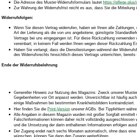
Die Adresse des Muster-Widerrufsformulars lautet
https://pflege.plus
Zur Wahrung der Widerrufsfrist reicht es aus, dass Sie die Mitteilung
Widerrufsfolgen:
Wenn Sie diesen Vertrag widerrufen, haben wir Ihnen alle Zahlungen, 
Art der Lieferung als die von uns angebotene, günstigste Standardli
Vertrags bei uns eingegangen ist. Für diese Rückzahlung verwenden w
vereinbart; in keinem Fall werden Ihnen wegen dieser Rückzahlung En
Haben Sie verlangt, dass die Dienstleistungen während der Widerrufs
des Widerrufsrechts hinsichtlich dieses Vertrags unterrichten, berei
Ende der Widerrufsbelehrung
Genereller Hinweis zur Nutzung des Magazins: Zweck unserer Muster u
Gegebenheiten vor Ort anpasst werden. Unverzichtbar ist häufig auc
einige Maßnahmen bei bestimmten Krankheitsbildern kontraindiziert.
Hier finden Sie die
Print-Version
unserer AGBs. Bei Tippfehlern währen
Alle Angaben in diesem Magazin wurden mit großer Sorgfalt ermittelt un
Falschinformationen können daher nicht vollständig ausgeschlossen we
und die Umsetzung der darin enthaltenen Informationen erfolgen ausdr
Der Zugang endet nach sechs Monaten automatisch, ohne dass eine Kü
wünschen, können Sie dann den Zugang weiterführen.