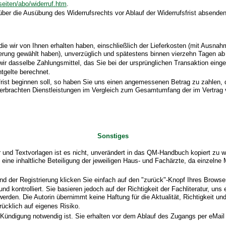
/seiten/abo/widerruf.htm
.
 über die Ausübung des Widerrufsrechts vor Ablauf der Widerrufsfrist absenden
die wir von Ihnen erhalten haben, einschließlich der Lieferkosten (mit Ausna
eferung gewählt haben), unverzüglich und spätestens binnen vierzehn Tagen a
ir dasselbe Zahlungsmittel, das Sie bei der ursprünglichen Transaktion eing
tgelte berechnet.
frist beginnen soll, so haben Sie uns einen angemessenen Betrag zu zahlen,
ts erbrachten Dienstleistungen im Vergleich zum Gesamtumfang der im Vertrag
Sonstiges
nd Textvorlagen ist es nicht, unverändert in das QM-Handbuch kopiert zu wer
h eine inhaltliche Beteiligung der jeweiligen Haus- und Fachärzte, da einz
d der Registrierung klicken Sie einfach auf den "zurück"-Knopf Ihres Browser
d kontrolliert. Sie basieren jedoch auf der Richtigkeit der Fachliteratur, uns
rden. Die Autorin übernimmt keine Haftung für die Aktualität, Richtigkeit u
ücklich auf eigenes Risiko.
ndigung notwendig ist. Sie erhalten vor dem Ablauf des Zugangs per eMail u