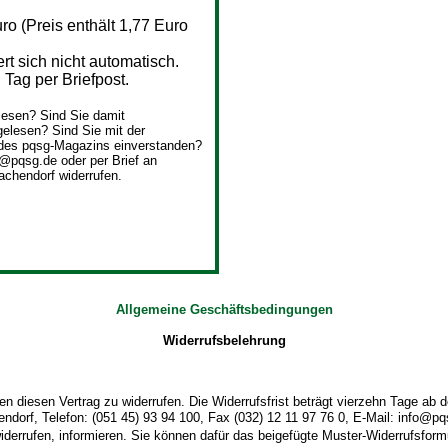
o (Preis enthält 1,77 Euro
 sich nicht automatisch.
Tag per Briefpost.
esen? Sind Sie damit
elesen? Sind Sie mit der
des pqsg-Magazins einverstanden?
o@pqsg.de oder per Brief an
achendorf widerrufen.
Allgemeine Geschäftsbedingungen
Widerrufsbelehrung
 diesen Vertrag zu widerrufen. Die Widerrufsfrist beträgt vierzehn Tage ab
dorf, Telefon: (051 45) 93 94 100, Fax (032) 12 11 97 76 0, E-Mail: info@pqsg
widerrufen, informieren. Sie können dafür das beigefügte Muster-Widerrufsform