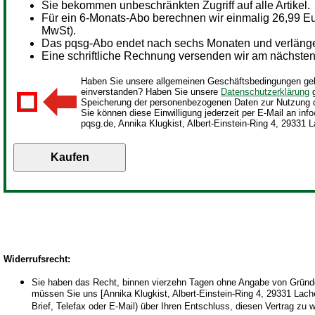
Sie bekommen unbeschränkten Zugriff auf alle Artikel.
Für ein
6-Monats-Abo berechnen wir einmalig 26,99 Eur
MwSt).
Das pqsg-Abo endet nach sechs Monaten und verlängert
Eine schriftliche Rechnung versenden wir am nächsten 
Haben Sie unsere allgemeinen Geschäftsbedingungen gel
einverstanden? Haben Sie unsere
Datenschutzerklärung
g
Speicherung der personenbezogenen Daten zur Nutzung 
Sie können diese Einwilligung jederzeit per E-Mail an inf
pqsg.de, Annika Klugkist, Albert-Einstein-Ring 4, 29331 L
Widerrufsrecht
:
Sie haben das Recht, binnen vierzehn Tagen ohne Angabe von Gründen
müssen Sie uns [Annika Klugkist, Albert-Einstein-Ring 4, 29331 Lachen
Brief, Telefax oder E-Mail) über Ihren Entschluss, diesen Vertrag zu 