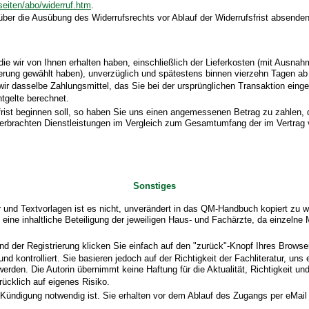
/seiten/abo/widerruf.htm
.
 über die Ausübung des Widerrufsrechts vor Ablauf der Widerrufsfrist absenden
die wir von Ihnen erhalten haben, einschließlich der Lieferkosten (mit Ausna
eferung gewählt haben), unverzüglich und spätestens binnen vierzehn Tagen a
ir dasselbe Zahlungsmittel, das Sie bei der ursprünglichen Transaktion eing
tgelte berechnet.
frist beginnen soll, so haben Sie uns einen angemessenen Betrag zu zahlen,
ts erbrachten Dienstleistungen im Vergleich zum Gesamtumfang der im Vertrag
Sonstiges
nd Textvorlagen ist es nicht, unverändert in das QM-Handbuch kopiert zu wer
h eine inhaltliche Beteiligung der jeweiligen Haus- und Fachärzte, da einz
d der Registrierung klicken Sie einfach auf den "zurück"-Knopf Ihres Browser
d kontrolliert. Sie basieren jedoch auf der Richtigkeit der Fachliteratur, uns
rden. Die Autorin übernimmt keine Haftung für die Aktualität, Richtigkeit u
ücklich auf eigenes Risiko.
ndigung notwendig ist. Sie erhalten vor dem Ablauf des Zugangs per eMail u