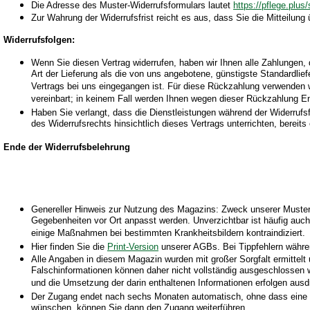
Die Adresse des Muster-Widerrufsformulars lautet
https://pflege.plus
Zur Wahrung der Widerrufsfrist reicht es aus, dass Sie die Mitteilung
Widerrufsfolgen:
Wenn Sie diesen Vertrag widerrufen, haben wir Ihnen alle Zahlungen, 
Art der Lieferung als die von uns angebotene, günstigste Standardli
Vertrags bei uns eingegangen ist. Für diese Rückzahlung verwenden w
vereinbart; in keinem Fall werden Ihnen wegen dieser Rückzahlung En
Haben Sie verlangt, dass die Dienstleistungen während der Widerrufs
des Widerrufsrechts hinsichtlich dieses Vertrags unterrichten, berei
Ende der Widerrufsbelehrung
Genereller Hinweis zur Nutzung des Magazins: Zweck unserer Muster u
Gegebenheiten vor Ort anpasst werden. Unverzichtbar ist häufig auc
einige Maßnahmen bei bestimmten Krankheitsbildern kontraindiziert.
Hier finden Sie die
Print-Version
unserer AGBs. Bei Tippfehlern währen
Alle Angaben in diesem Magazin wurden mit großer Sorgfalt ermittelt un
Falschinformationen können daher nicht vollständig ausgeschlossen we
und die Umsetzung der darin enthaltenen Informationen erfolgen ausdr
Der Zugang endet nach sechs Monaten automatisch, ohne dass eine Kü
wünschen, können Sie dann den Zugang weiterführen.