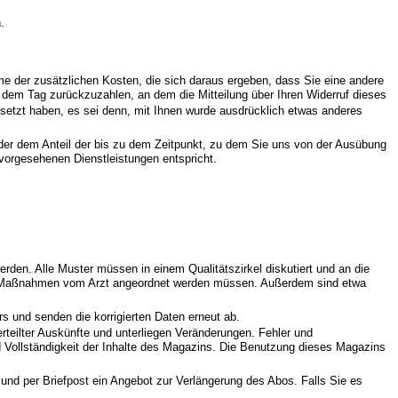
.
hme der zusätzlichen Kosten, die sich daraus ergeben, dass Sie eine andere
b dem Tag zurückzuzahlen, an dem die Mitteilung über Ihren Widerruf dieses
esetzt haben, es sei denn, mit Ihnen wurde ausdrücklich etwas anderes
 der dem Anteil der bis zu dem Zeitpunkt, zu dem Sie uns von der Ausübung
 vorgesehenen Dienstleistungen entspricht.
den. Alle Muster müssen in einem Qualitätszirkel diskutiert und an die
elne Maßnahmen vom Arzt angeordnet werden müssen. Außerdem sind etwa
s und senden die korrigierten Daten erneut ab.
 erteilter Auskünfte und unterliegen Veränderungen. Fehler und
nd Vollständigkeit der Inhalte des Magazins. Die Benutzung dieses Magazins
nd per Briefpost ein Angebot zur Verlängerung des Abos. Falls Sie es