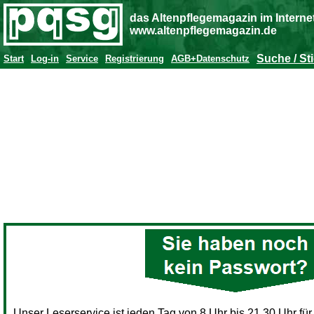
das Altenpflegemagazin im Interne
www.altenpflegemagazin.de
Suche / St
Start
Log-in
Service
Registrierung
AGB+Datenschutz
Unser Leserservice ist jeden Tag von 8 Uhr bis 21.30 Uhr für