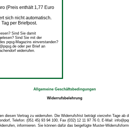
o (Preis enthält 1,77 Euro
 sich nicht automatisch.
Tag per Briefpost.
esen? Sind Sie damit
elesen? Sind Sie mit der
des pqsg-Magazins einverstanden?
o@pqsg.de oder per Brief an
achendorf widerrufen.
Allgemeine Geschäftsbedingungen
Widerrufsbelehrung
 diesen Vertrag zu widerrufen. Die Widerrufsfrist beträgt vierzehn Tage ab
dorf, Telefon: (051 45) 93 94 100, Fax (032) 12 11 97 76 0, E-Mail: info@pqsg
widerrufen, informieren. Sie können dafür das beigefügte Muster-Widerrufsform