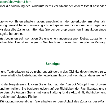
/seiten/abo/widerruf.htm
.
 über die Ausübung des Widerrufsrechts vor Ablauf der Widerrufsfrist absenden
die wir von Ihnen erhalten haben, einschließlich der Lieferkosten (mit Ausna
eferung gewählt haben), unverzüglich und spätestens binnen vierzehn Tagen a
ir dasselbe Zahlungsmittel, das Sie bei der ursprünglichen Transaktion eing
tgelte berechnet.
frist beginnen soll, so haben Sie uns einen angemessenen Betrag zu zahlen,
ts erbrachten Dienstleistungen im Vergleich zum Gesamtumfang der im Vertrag
Sonstiges
nd Textvorlagen ist es nicht, unverändert in das QM-Handbuch kopiert zu wer
h eine inhaltliche Beteiligung der jeweiligen Haus- und Fachärzte, da einz
d der Registrierung klicken Sie einfach auf den "zurück"-Knopf Ihres Browser
d kontrolliert. Sie basieren jedoch auf der Richtigkeit der Fachliteratur, uns
rden. Die Autorin übernimmt keine Haftung für die Aktualität, Richtigkeit u
ücklich auf eigenes Risiko.
ndigung notwendig ist. Sie erhalten vor dem Ablauf des Zugangs per eMail u