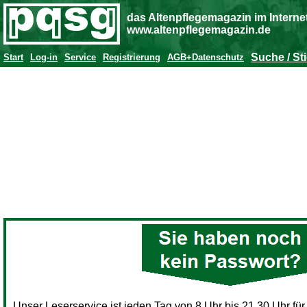
das Altenpflegemagazin im Interne
www.altenpflegemagazin.de
Suche / St
Start
Log-in
Service
Registrierung
AGB+Datenschutz
Unser Leserservice ist jeden Tag von 8 Uhr bis 21.30 Uhr für