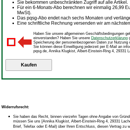
Sie bekommen unbeschränkten Zugriff auf alle Artikel.
Für ein
6-Monats-Abo berechnen wir einmalig 26,99 Eur
MwSt).
Das pqsg-Abo endet nach sechs Monaten und verlängert
Eine schriftliche Rechnung versenden wir am nächsten 
Haben Sie unsere allgemeinen Geschäftsbedingungen gel
einverstanden? Haben Sie unsere
Datenschutzerklärung
g
Speicherung der personenbezogenen Daten zur Nutzung 
Sie können diese Einwilligung jederzeit per E-Mail an inf
pqsg.de, Annika Klugkist, Albert-Einstein-Ring 4, 29331 L
Widerrufsrecht
:
Sie haben das Recht, binnen vierzehn Tagen ohne Angabe von Gründen
müssen Sie uns [Annika Klugkist, Albert-Einstein-Ring 4, 29331 Lachen
Brief, Telefax oder E-Mail) über Ihren Entschluss, diesen Vertrag zu 