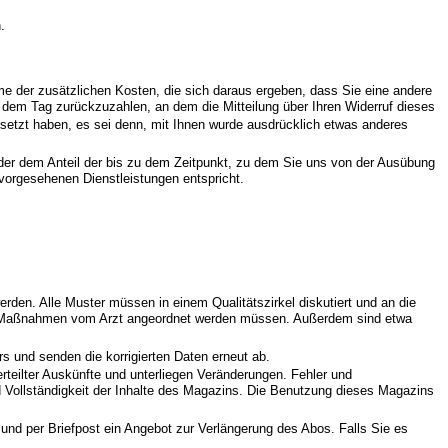
.
hme der zusätzlichen Kosten, die sich daraus ergeben, dass Sie eine andere
b dem Tag zurückzuzahlen, an dem die Mitteilung über Ihren Widerruf dieses
esetzt haben, es sei denn, mit Ihnen wurde ausdrücklich etwas anderes
 der dem Anteil der bis zu dem Zeitpunkt, zu dem Sie uns von der Ausübung
 vorgesehenen Dienstleistungen entspricht.
den. Alle Muster müssen in einem Qualitätszirkel diskutiert und an die
elne Maßnahmen vom Arzt angeordnet werden müssen. Außerdem sind etwa
s und senden die korrigierten Daten erneut ab.
 erteilter Auskünfte und unterliegen Veränderungen. Fehler und
nd Vollständigkeit der Inhalte des Magazins. Die Benutzung dieses Magazins
nd per Briefpost ein Angebot zur Verlängerung des Abos. Falls Sie es