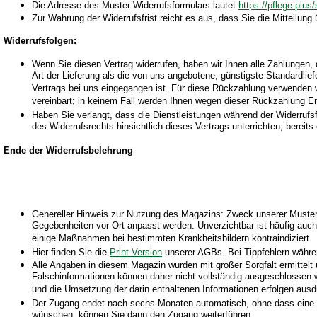
Die Adresse des Muster-Widerrufsformulars lautet
https://pflege.plus
Zur Wahrung der Widerrufsfrist reicht es aus, dass Sie die Mitteilung
Widerrufsfolgen:
Wenn Sie diesen Vertrag widerrufen, haben wir Ihnen alle Zahlungen, 
Art der Lieferung als die von uns angebotene, günstigste Standardli
Vertrags bei uns eingegangen ist. Für diese Rückzahlung verwenden w
vereinbart; in keinem Fall werden Ihnen wegen dieser Rückzahlung En
Haben Sie verlangt, dass die Dienstleistungen während der Widerrufs
des Widerrufsrechts hinsichtlich dieses Vertrags unterrichten, berei
Ende der Widerrufsbelehrung
Genereller Hinweis zur Nutzung des Magazins: Zweck unserer Muster u
Gegebenheiten vor Ort anpasst werden. Unverzichtbar ist häufig auc
einige Maßnahmen bei bestimmten Krankheitsbildern kontraindiziert.
Hier finden Sie die
Print-Version
unserer AGBs. Bei Tippfehlern währen
Alle Angaben in diesem Magazin wurden mit großer Sorgfalt ermittelt un
Falschinformationen können daher nicht vollständig ausgeschlossen we
und die Umsetzung der darin enthaltenen Informationen erfolgen ausdr
Der Zugang endet nach sechs Monaten automatisch, ohne dass eine Kü
wünschen, können Sie dann den Zugang weiterführen.