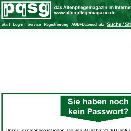
das Altenpflegemagazin im Interne
www.altenpflegemagazin.de
Suche / St
Start
Log-in
Service
Registrierung
AGB+Datenschutz
Unser Leserservice ist jeden Tag von 8 Uhr bis 21.30 Uhr für