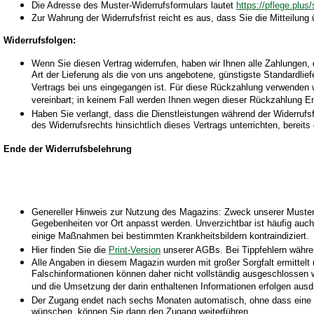
Die Adresse des Muster-Widerrufsformulars lautet
https://pflege.plus
Zur Wahrung der Widerrufsfrist reicht es aus, dass Sie die Mitteilung
Widerrufsfolgen:
Wenn Sie diesen Vertrag widerrufen, haben wir Ihnen alle Zahlungen, 
Art der Lieferung als die von uns angebotene, günstigste Standardli
Vertrags bei uns eingegangen ist. Für diese Rückzahlung verwenden w
vereinbart; in keinem Fall werden Ihnen wegen dieser Rückzahlung En
Haben Sie verlangt, dass die Dienstleistungen während der Widerrufs
des Widerrufsrechts hinsichtlich dieses Vertrags unterrichten, berei
Ende der Widerrufsbelehrung
Genereller Hinweis zur Nutzung des Magazins: Zweck unserer Muster u
Gegebenheiten vor Ort anpasst werden. Unverzichtbar ist häufig auc
einige Maßnahmen bei bestimmten Krankheitsbildern kontraindiziert.
Hier finden Sie die
Print-Version
unserer AGBs. Bei Tippfehlern währen
Alle Angaben in diesem Magazin wurden mit großer Sorgfalt ermittelt un
Falschinformationen können daher nicht vollständig ausgeschlossen we
und die Umsetzung der darin enthaltenen Informationen erfolgen ausdr
Der Zugang endet nach sechs Monaten automatisch, ohne dass eine Kü
wünschen, können Sie dann den Zugang weiterführen.