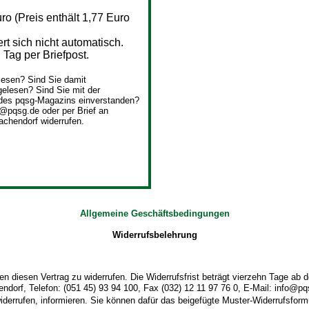
o (Preis enthält 1,77 Euro
 sich nicht automatisch.
Tag per Briefpost.
esen? Sind Sie damit
elesen? Sind Sie mit der
des pqsg-Magazins einverstanden?
o@pqsg.de oder per Brief an
achendorf widerrufen.
Allgemeine Geschäftsbedingungen
Widerrufsbelehrung
 diesen Vertrag zu widerrufen. Die Widerrufsfrist beträgt vierzehn Tage ab
dorf, Telefon: (051 45) 93 94 100, Fax (032) 12 11 97 76 0, E-Mail: info@pqsg
widerrufen, informieren. Sie können dafür das beigefügte Muster-Widerrufsform