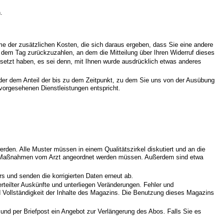
.
hme der zusätzlichen Kosten, die sich daraus ergeben, dass Sie eine andere
b dem Tag zurückzuzahlen, an dem die Mitteilung über Ihren Widerruf dieses
esetzt haben, es sei denn, mit Ihnen wurde ausdrücklich etwas anderes
 der dem Anteil der bis zu dem Zeitpunkt, zu dem Sie uns von der Ausübung
 vorgesehenen Dienstleistungen entspricht.
den. Alle Muster müssen in einem Qualitätszirkel diskutiert und an die
elne Maßnahmen vom Arzt angeordnet werden müssen. Außerdem sind etwa
s und senden die korrigierten Daten erneut ab.
 erteilter Auskünfte und unterliegen Veränderungen. Fehler und
nd Vollständigkeit der Inhalte des Magazins. Die Benutzung dieses Magazins
nd per Briefpost ein Angebot zur Verlängerung des Abos. Falls Sie es