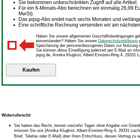
Sie bekommen unbeschränkten Zugriff auf alle Artikel.
Für ein
6-Monats-Abo berechnen wir einmalig 26,99 Eur
MwSt).
Das pqsg-Abo endet nach sechs Monaten und verlängert
Eine schriftliche Rechnung versenden wir am nächsten 
Haben Sie unsere allgemeinen Geschäftsbedingungen gel
einverstanden? Haben Sie unsere
Datenschutzerklärung
g
Speicherung der personenbezogenen Daten zur Nutzung 
Sie können diese Einwilligung jederzeit per E-Mail an inf
pqsg.de, Annika Klugkist, Albert-Einstein-Ring 4, 29331 L
Widerrufsrecht
:
Sie haben das Recht, binnen vierzehn Tagen ohne Angabe von Gründen
müssen Sie uns [Annika Klugkist, Albert-Einstein-Ring 4, 29331 Lachen
Brief, Telefax oder E-Mail) über Ihren Entschluss, diesen Vertrag zu 