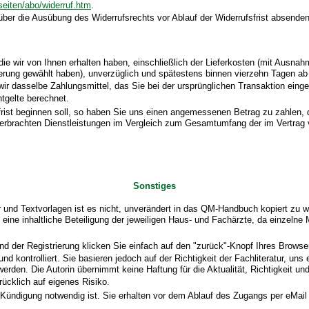
/seiten/abo/widerruf.htm
.
 über die Ausübung des Widerrufsrechts vor Ablauf der Widerrufsfrist absenden
die wir von Ihnen erhalten haben, einschließlich der Lieferkosten (mit Ausna
eferung gewählt haben), unverzüglich und spätestens binnen vierzehn Tagen a
ir dasselbe Zahlungsmittel, das Sie bei der ursprünglichen Transaktion eing
tgelte berechnet.
frist beginnen soll, so haben Sie uns einen angemessenen Betrag zu zahlen,
ts erbrachten Dienstleistungen im Vergleich zum Gesamtumfang der im Vertrag
Sonstiges
nd Textvorlagen ist es nicht, unverändert in das QM-Handbuch kopiert zu wer
h eine inhaltliche Beteiligung der jeweiligen Haus- und Fachärzte, da einz
d der Registrierung klicken Sie einfach auf den "zurück"-Knopf Ihres Browser
d kontrolliert. Sie basieren jedoch auf der Richtigkeit der Fachliteratur, uns
rden. Die Autorin übernimmt keine Haftung für die Aktualität, Richtigkeit u
ücklich auf eigenes Risiko.
ndigung notwendig ist. Sie erhalten vor dem Ablauf des Zugangs per eMail u