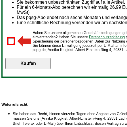
Sie bekommen unbeschränkten Zugriff auf alle Artikel.
Für ein
6-Monats-Abo berechnen wir einmalig 26,99 Eur
MwSt).
Das pqsg-Abo endet nach sechs Monaten und verlängert
Eine schriftliche Rechnung versenden wir am nächsten 
Haben Sie unsere allgemeinen Geschäftsbedingungen gel
einverstanden? Haben Sie unsere
Datenschutzerklärung
g
Speicherung der personenbezogenen Daten zur Nutzung 
Sie können diese Einwilligung jederzeit per E-Mail an inf
pqsg.de, Annika Klugkist, Albert-Einstein-Ring 4, 29331 L
Widerrufsrecht
:
Sie haben das Recht, binnen vierzehn Tagen ohne Angabe von Gründen
müssen Sie uns [Annika Klugkist, Albert-Einstein-Ring 4, 29331 Lachen
Brief, Telefax oder E-Mail) über Ihren Entschluss, diesen Vertrag zu 