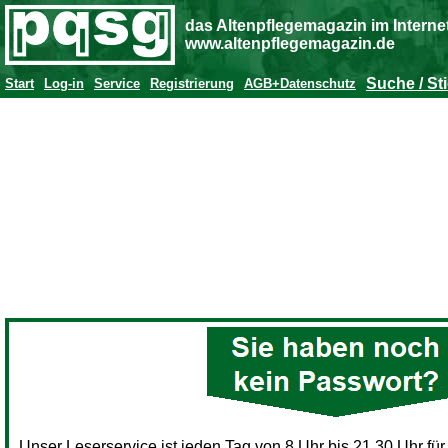
das Altenpflegemagazin im Interne
www.altenpflegemagazin.de
Suche / St
Start
Log-in
Service
Registrierung
AGB+Datenschutz
Unser Leserservice ist jeden Tag von 8 Uhr bis 21.30 Uhr für