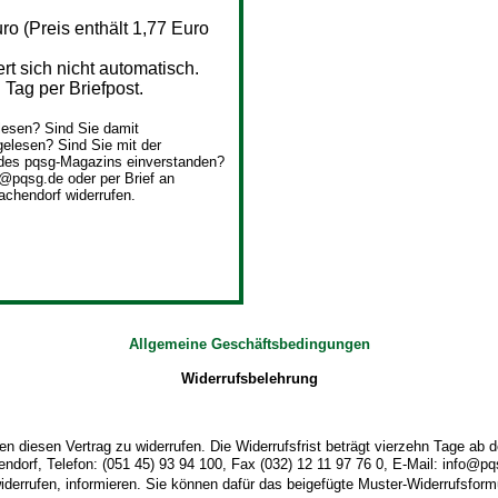
o (Preis enthält 1,77 Euro
 sich nicht automatisch.
Tag per Briefpost.
esen? Sind Sie damit
elesen? Sind Sie mit der
des pqsg-Magazins einverstanden?
o@pqsg.de oder per Brief an
achendorf widerrufen.
Allgemeine Geschäftsbedingungen
Widerrufsbelehrung
 diesen Vertrag zu widerrufen. Die Widerrufsfrist beträgt vierzehn Tage ab
dorf, Telefon: (051 45) 93 94 100, Fax (032) 12 11 97 76 0, E-Mail: info@pqsg
widerrufen, informieren. Sie können dafür das beigefügte Muster-Widerrufsform