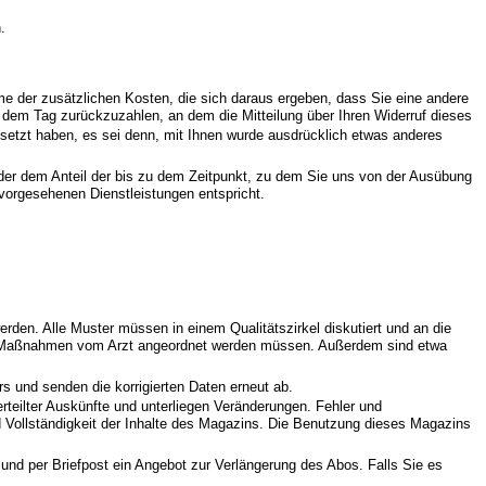
.
hme der zusätzlichen Kosten, die sich daraus ergeben, dass Sie eine andere
b dem Tag zurückzuzahlen, an dem die Mitteilung über Ihren Widerruf dieses
esetzt haben, es sei denn, mit Ihnen wurde ausdrücklich etwas anderes
 der dem Anteil der bis zu dem Zeitpunkt, zu dem Sie uns von der Ausübung
 vorgesehenen Dienstleistungen entspricht.
den. Alle Muster müssen in einem Qualitätszirkel diskutiert und an die
elne Maßnahmen vom Arzt angeordnet werden müssen. Außerdem sind etwa
s und senden die korrigierten Daten erneut ab.
 erteilter Auskünfte und unterliegen Veränderungen. Fehler und
nd Vollständigkeit der Inhalte des Magazins. Die Benutzung dieses Magazins
nd per Briefpost ein Angebot zur Verlängerung des Abos. Falls Sie es