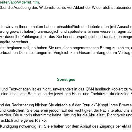
/seiten/abo/widerruf.htm
.
 über die Ausübung des Widerrufsrechts vor Ablauf der Widerrufsfrist absenden
die wir von Ihnen erhalten haben, einschließlich der Lieferkosten (mit Ausna
eferung gewählt haben), unverzüglich und spätestens binnen vierzehn Tagen a
ir dasselbe Zahlungsmittel, das Sie bei der ursprünglichen Transaktion eing
tgelte berechnet.
frist beginnen soll, so haben Sie uns einen angemessenen Betrag zu zahlen,
ts erbrachten Dienstleistungen im Vergleich zum Gesamtumfang der im Vertrag
Sonstiges
nd Textvorlagen ist es nicht, unverändert in das QM-Handbuch kopiert zu wer
h eine inhaltliche Beteiligung der jeweiligen Haus- und Fachärzte, da einz
d der Registrierung klicken Sie einfach auf den "zurück"-Knopf Ihres Browser
d kontrolliert. Sie basieren jedoch auf der Richtigkeit der Fachliteratur, uns
rden. Die Autorin übernimmt keine Haftung für die Aktualität, Richtigkeit u
ücklich auf eigenes Risiko.
ndigung notwendig ist. Sie erhalten vor dem Ablauf des Zugangs per eMail u