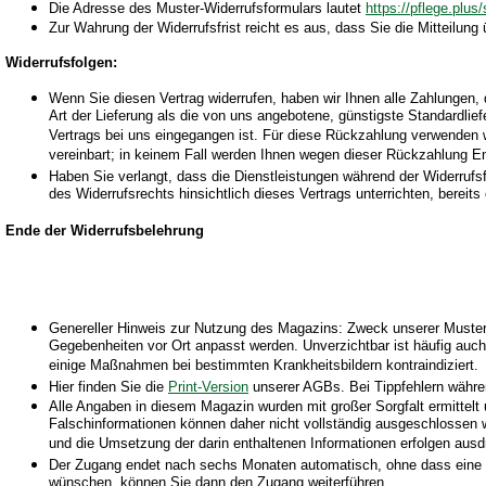
Die Adresse des Muster-Widerrufsformulars lautet
https://pflege.plus
Zur Wahrung der Widerrufsfrist reicht es aus, dass Sie die Mitteilung
Widerrufsfolgen:
Wenn Sie diesen Vertrag widerrufen, haben wir Ihnen alle Zahlungen, 
Art der Lieferung als die von uns angebotene, günstigste Standardli
Vertrags bei uns eingegangen ist. Für diese Rückzahlung verwenden w
vereinbart; in keinem Fall werden Ihnen wegen dieser Rückzahlung En
Haben Sie verlangt, dass die Dienstleistungen während der Widerrufs
des Widerrufsrechts hinsichtlich dieses Vertrags unterrichten, berei
Ende der Widerrufsbelehrung
Genereller Hinweis zur Nutzung des Magazins: Zweck unserer Muster u
Gegebenheiten vor Ort anpasst werden. Unverzichtbar ist häufig auc
einige Maßnahmen bei bestimmten Krankheitsbildern kontraindiziert.
Hier finden Sie die
Print-Version
unserer AGBs. Bei Tippfehlern währen
Alle Angaben in diesem Magazin wurden mit großer Sorgfalt ermittelt un
Falschinformationen können daher nicht vollständig ausgeschlossen we
und die Umsetzung der darin enthaltenen Informationen erfolgen ausdr
Der Zugang endet nach sechs Monaten automatisch, ohne dass eine Kü
wünschen, können Sie dann den Zugang weiterführen.